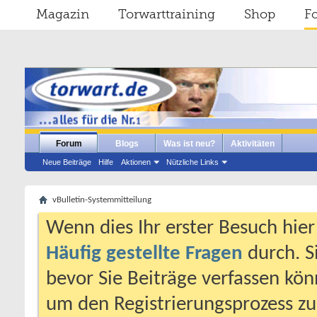
Magazin
Torwarttraining
Shop
F
Forum
Blogs
Was ist neu?
Aktivitäten
Neue Beiträge
Hilfe
Aktionen
Nützliche Links
vBulletin-Systemmitteilung
Wenn dies Ihr erster Besuch hier i
Häufig gestellte Fragen
durch. S
bevor Sie Beiträge verfassen könn
um den Registrierungsprozess zu 