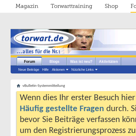
Magazin
Torwarttraining
Shop
F
Forum
Blogs
Was ist neu?
Aktivitäten
Neue Beiträge
Hilfe
Aktionen
Nützliche Links
vBulletin-Systemmitteilung
Wenn dies Ihr erster Besuch hier i
Häufig gestellte Fragen
durch. S
bevor Sie Beiträge verfassen könn
um den Registrierungsprozess zu 