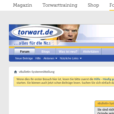
Magazin
Torwarttraining
Shop
F
Forum
Blogs
Was ist neu?
Aktivitäten
Neue Beiträge
Hilfe
Aktionen
Nützliche Links
vBulletin-Systemmitteilung
Wenn dies Ihr erster Besuch hier ist, lesen Sie bitte zuerst die
Hilfe - Häufig g
starten. Sie können auch jetzt schon Beiträge lesen. Suchen Sie sich einfach 
vBulletin-Sy
Sie sind ni
Gründe sein