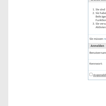
Sie sind
Sie habe
Beiträge
Funktio
Sie vers
Aktivier
Sie müssen
r
Anmelden
Benutzernam
Kennwort:
Angemelde