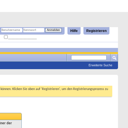
Hilfe
Registrieren
Angemeldet bleiben?
Erweiterte Suche
n können. Klicken Sie oben auf 'Registrieren', um den Registrierungsprozess zu
iner der