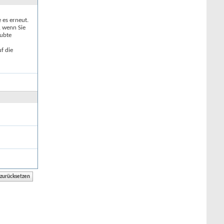
e es erneut.
, wenn Sie
aubte
f die