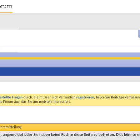
orum
estellte Fragen
durch. Sie müssen sich vermutlich
registrieren
, bevor Sie Beiträge verfasse
das Forum aus, das Sie am meisten interessiert.
stemmitteilung
cht angemeldet oder Sie haben keine Rechte diese Seite zu betreten. Dies könnte e
: