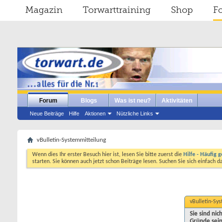
Magazin
Torwarttraining
Shop
F
Forum
Blogs
Was ist neu?
Aktivitäten
Neue Beiträge
Hilfe
Aktionen
Nützliche Links
vBulletin-Systemmitteilung
Wenn dies Ihr erster Besuch hier ist, lesen Sie bitte zuerst die
Hilfe - Häufig g
starten. Sie können auch jetzt schon Beiträge lesen. Suchen Sie sich einfach 
vBulletin-Sy
Sie sind ni
Gründe sein