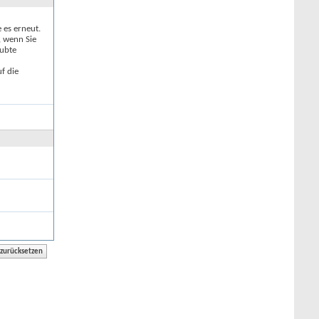
e es erneut.
, wenn Sie
aubte
f die