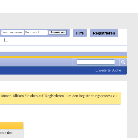
Hilfe
Registrieren
Angemeldet bleiben?
Erweiterte Suche
n können. Klicken Sie oben auf 'Registrieren', um den Registrierungsprozess zu
iner der