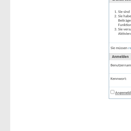
Sie sind
Sie habe
Beiträge
Funktio
Sie vers
Aktivier
Sie müssen
r
Anmelden
Benutzernam
Kennwort:
Angemelde