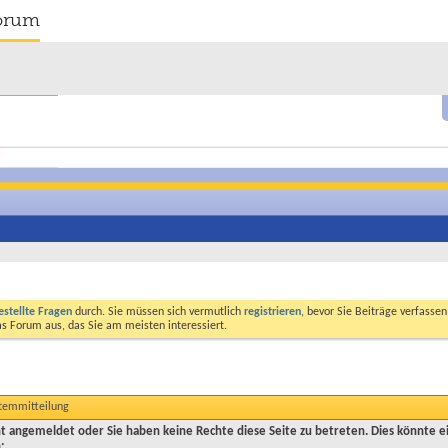
orum
estellte Fragen
durch. Sie müssen sich vermutlich
registrieren
, bevor Sie Beiträge verfasse
das Forum aus, das Sie am meisten interessiert.
stemmitteilung
cht angemeldet oder Sie haben keine Rechte diese Seite zu betreten. Dies könnte e
: