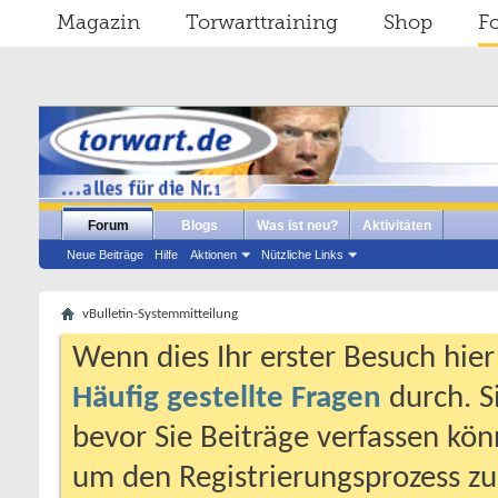
Magazin
Torwarttraining
Shop
F
Forum
Blogs
Was ist neu?
Aktivitäten
Neue Beiträge
Hilfe
Aktionen
Nützliche Links
vBulletin-Systemmitteilung
Wenn dies Ihr erster Besuch hier i
Häufig gestellte Fragen
durch. S
bevor Sie Beiträge verfassen könn
um den Registrierungsprozess zu 