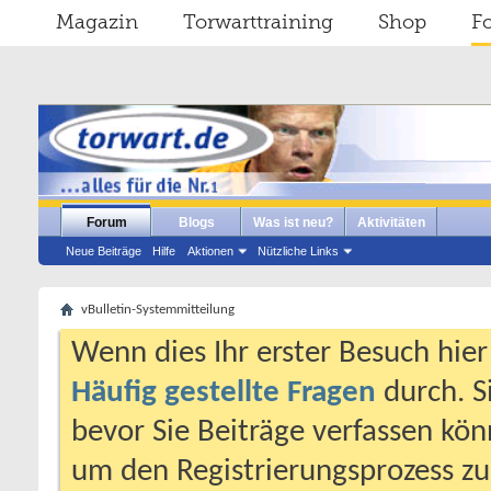
Magazin
Torwarttraining
Shop
F
Forum
Blogs
Was ist neu?
Aktivitäten
Neue Beiträge
Hilfe
Aktionen
Nützliche Links
vBulletin-Systemmitteilung
Wenn dies Ihr erster Besuch hier i
Häufig gestellte Fragen
durch. S
bevor Sie Beiträge verfassen könn
um den Registrierungsprozess zu 