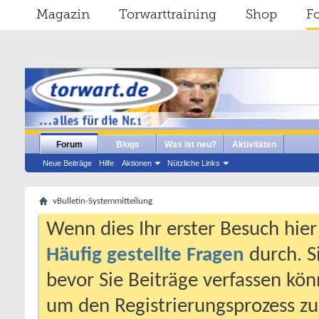
Magazin
Torwarttraining
Shop
F
Forum
Blogs
Was ist neu?
Aktivitäten
Neue Beiträge
Hilfe
Aktionen
Nützliche Links
vBulletin-Systemmitteilung
Wenn dies Ihr erster Besuch hier i
Häufig gestellte Fragen
durch. S
bevor Sie Beiträge verfassen könn
um den Registrierungsprozess zu 