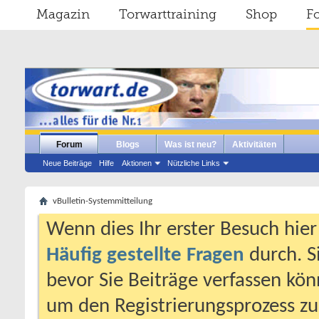
Magazin
Torwarttraining
Shop
F
Forum
Blogs
Was ist neu?
Aktivitäten
Neue Beiträge
Hilfe
Aktionen
Nützliche Links
vBulletin-Systemmitteilung
Wenn dies Ihr erster Besuch hier i
Häufig gestellte Fragen
durch. S
bevor Sie Beiträge verfassen könn
um den Registrierungsprozess zu 