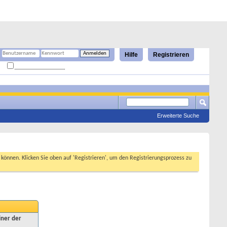
Hilfe
Registrieren
Angemeldet bleiben?
Erweiterte Suche
n können. Klicken Sie oben auf 'Registrieren', um den Registrierungsprozess zu
iner der