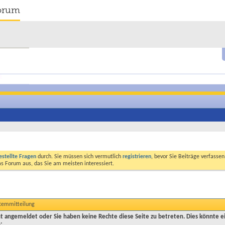
orum
estellte Fragen
durch. Sie müssen sich vermutlich
registrieren
, bevor Sie Beiträge verfasse
das Forum aus, das Sie am meisten interessiert.
stemmitteilung
cht angemeldet oder Sie haben keine Rechte diese Seite zu betreten. Dies könnte e
: