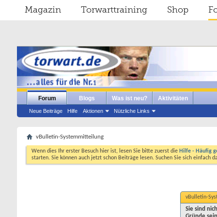
Magazin
Torwarttraining
Shop
F
Forum
Blogs
Was ist neu?
Aktivitäten
Neue Beiträge
Hilfe
Aktionen
Nützliche Links
vBulletin-Systemmitteilung
Wenn dies Ihr erster Besuch hier ist, lesen Sie bitte zuerst die
Hilfe - Häufig g
starten. Sie können auch jetzt schon Beiträge lesen. Suchen Sie sich einfach 
vBulletin-Sy
Sie sind ni
Gründe sein