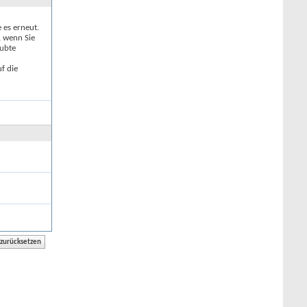
e es erneut.
, wenn Sie
aubte
f die