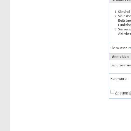
Sie sind
Sie habe
Beiträge
Funktio
Sie vers
Aktivier
Sie müssen
r
Anmelden
Benutzernam
Kennwort:
Angemelde