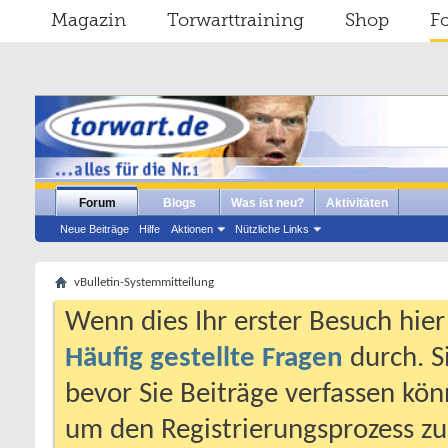
Magazin
Torwarttraining
Shop
F
Forum
Blogs
Was ist neu?
Aktivitäten
Neue Beiträge
Hilfe
Aktionen
Nützliche Links
vBulletin-Systemmitteilung
Wenn dies Ihr erster Besuch hier i
Häufig gestellte Fragen
durch. S
bevor Sie Beiträge verfassen könn
um den Registrierungsprozess zu 