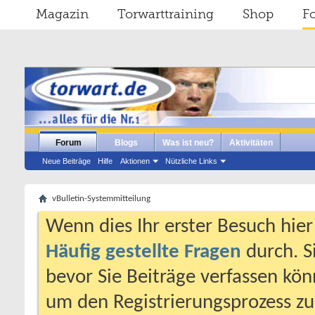
Magazin
Torwarttraining
Shop
F
Forum
Blogs
Was ist neu?
Aktivitäten
Neue Beiträge
Hilfe
Aktionen
Nützliche Links
vBulletin-Systemmitteilung
Wenn dies Ihr erster Besuch hier i
Häufig gestellte Fragen
durch. S
bevor Sie Beiträge verfassen könn
um den Registrierungsprozess zu 