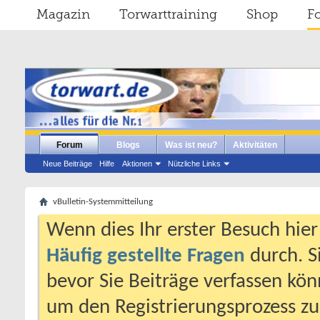
Magazin
Torwarttraining
Shop
F
Forum
Blogs
Was ist neu?
Aktivitäten
Neue Beiträge
Hilfe
Aktionen
Nützliche Links
vBulletin-Systemmitteilung
Wenn dies Ihr erster Besuch hier i
Häufig gestellte Fragen
durch. S
bevor Sie Beiträge verfassen könn
um den Registrierungsprozess zu 