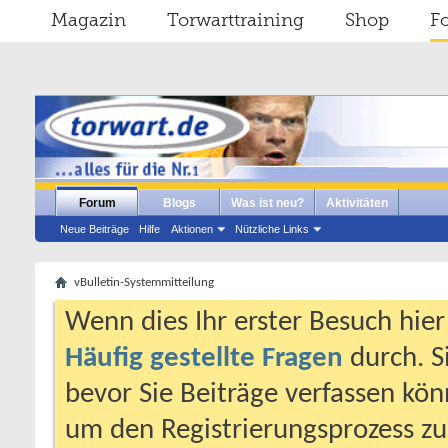
Magazin
Torwarttraining
Shop
F
Forum
Blogs
Was ist neu?
Aktivitäten
Neue Beiträge
Hilfe
Aktionen
Nützliche Links
vBulletin-Systemmitteilung
Wenn dies Ihr erster Besuch hier i
Häufig gestellte Fragen
durch. S
bevor Sie Beiträge verfassen könn
um den Registrierungsprozess zu 