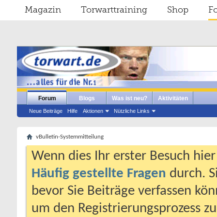
Magazin
Torwarttraining
Shop
F
Forum
Blogs
Was ist neu?
Aktivitäten
Neue Beiträge
Hilfe
Aktionen
Nützliche Links
vBulletin-Systemmitteilung
Wenn dies Ihr erster Besuch hier i
Häufig gestellte Fragen
durch. S
bevor Sie Beiträge verfassen könn
um den Registrierungsprozess zu 