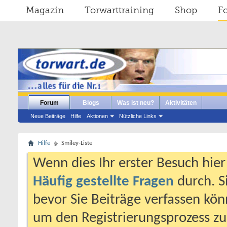
Magazin
Torwarttraining
Shop
F
Forum
Blogs
Was ist neu?
Aktivitäten
Neue Beiträge
Hilfe
Aktionen
Nützliche Links
Hilfe
Smiley-Liste
Wenn dies Ihr erster Besuch hier i
Häufig gestellte Fragen
durch. S
bevor Sie Beiträge verfassen könn
um den Registrierungsprozess zu 