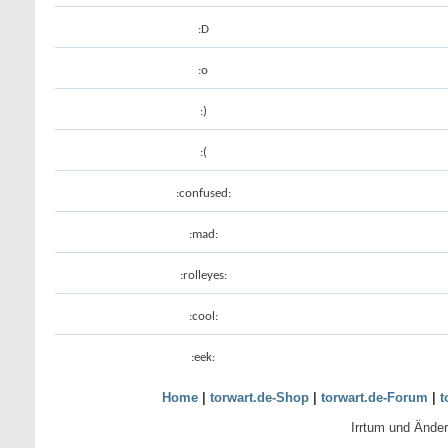
:D
:o
:)
:(
:confused:
:mad:
:rolleyes:
:cool:
:eek:
Home
|
torwart.de-Shop
|
torwart.de-Forum
|
t
Irrtum und Ände