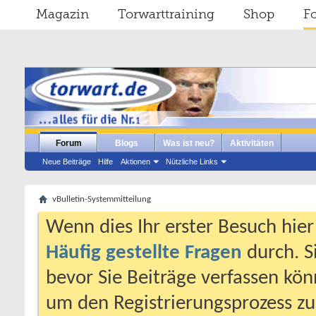
Magazin
Torwarttraining
Shop
F
Forum
Blogs
Was ist neu?
Aktivitäten
Neue Beiträge
Hilfe
Aktionen
Nützliche Links
vBulletin-Systemmitteilung
Wenn dies Ihr erster Besuch hier i
Häufig gestellte Fragen
durch. S
bevor Sie Beiträge verfassen könn
um den Registrierungsprozess zu 