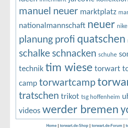
manuel neuer
marktplatz
mar
neuer
nationalmannschaft
nike
quatschen
planung
profi
schalke
schnacken
so
schuhe
tim wiese
technik
torwart
t
torwar
torwartcamp
camp
tratschen
trikot
u
tsg hoffenheim
werder bremen
y
videos
Home
|
torwart.de-Shop
|
torwart.de-Forum
|
t