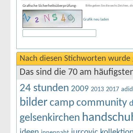
Grafische Sicherheitsüberprüfung:
Bitte geben Sie die sechs Zeichen, di
Grafik neu laden
Nach diesen Stichworten wurde 
Das sind die 70 am häufigste
24 stunden
2009
2013
2017
adid
bilder
camp
community
d
handschu
gelsenkirchen
ideen
jurcovic
kollektio
innennaht