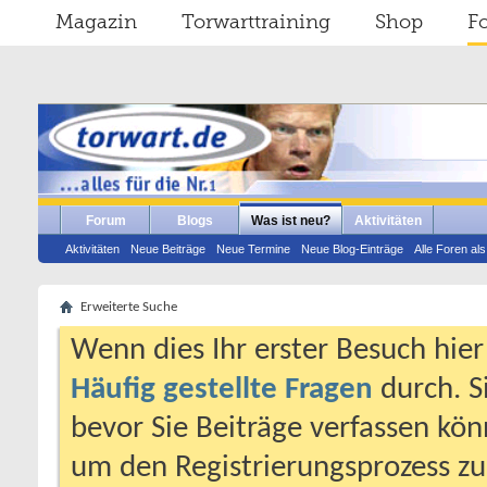
Magazin
Torwarttraining
Shop
F
Forum
Blogs
Was ist neu?
Aktivitäten
Aktivitäten
Neue Beiträge
Neue Termine
Neue Blog-Einträge
Alle Foren al
Erweiterte Suche
Wenn dies Ihr erster Besuch hier i
Häufig gestellte Fragen
durch. S
bevor Sie Beiträge verfassen könn
um den Registrierungsprozess zu 