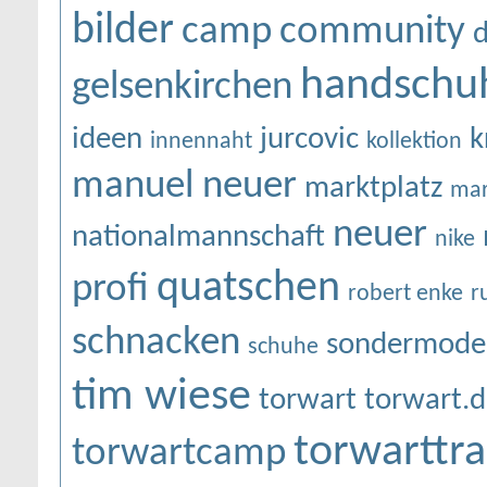
bilder
camp
community
d
handschu
gelsenkirchen
ideen
jurcovic
k
innennaht
kollektion
manuel neuer
marktplatz
mar
neuer
nationalmannschaft
nike
quatschen
profi
robert enke
r
schnacken
sondermodel
schuhe
tim wiese
torwart
torwart.
torwarttra
torwartcamp