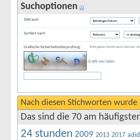
Suchoptionen
Zeitraum
Sortiert nach
Grafische Sicherheitsüberprüfung:
Bitte geben Sie die sechs Zeichen, di
Grafik neu laden
Nach diesen Stichworten wurde 
Das sind die 70 am häufigste
24 stunden
2009
2013
2017
adid