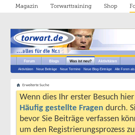
Magazin
Torwarttraining
Shop
F
Forum
Blogs
Was ist neu?
Aktivitäten
Aktivitäten
Neue Beiträge
Neue Termine
Neue Blog-Einträge
Alle Foren al
Erweiterte Suche
Wenn dies Ihr erster Besuch hier i
Häufig gestellte Fragen
durch. S
bevor Sie Beiträge verfassen könn
um den Registrierungsprozess zu 