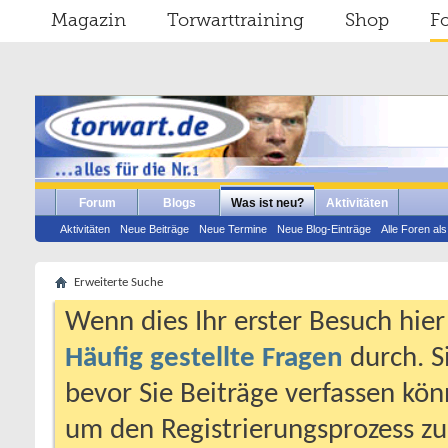
Magazin
Torwarttraining
Shop
F
Forum
Blogs
Was ist neu?
Aktivitäten
Aktivitäten
Neue Beiträge
Neue Termine
Neue Blog-Einträge
Alle Foren al
Erweiterte Suche
Wenn dies Ihr erster Besuch hier i
Häufig gestellte Fragen
durch. S
bevor Sie Beiträge verfassen könn
um den Registrierungsprozess zu 