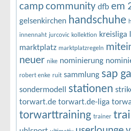
camp
community
em 
dfb
handschuhe
gelsenkirchen
kreisliga
innennaht
jurcovic
kollektion
mitei
marktplatz
marktplatzregeln
neuer
nominierung
nomini
nike
sap g
sammlung
robert enke
ruit
stationen
sondermodell
strik
torwart.de
torwart.de-liga
torwa
tra
torwarttraining
trainer
userlounge
v