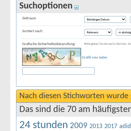
Suchoptionen
Zeitraum
Sortiert nach
Grafische Sicherheitsüberprüfung:
Bitte geben Sie die sechs Zeichen, di
Grafik neu laden
Nach diesen Stichworten wurde 
Das sind die 70 am häufigste
24 stunden
2009
2013
2017
adid