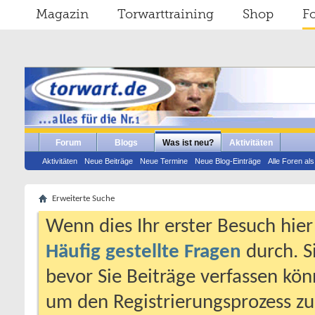
Magazin
Torwarttraining
Shop
F
Forum
Blogs
Was ist neu?
Aktivitäten
Aktivitäten
Neue Beiträge
Neue Termine
Neue Blog-Einträge
Alle Foren al
Erweiterte Suche
Wenn dies Ihr erster Besuch hier i
Häufig gestellte Fragen
durch. S
bevor Sie Beiträge verfassen könn
um den Registrierungsprozess zu 