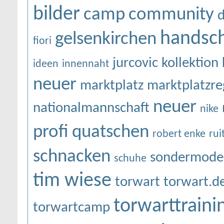
bilder
camp
community
d
handsc
gelsenkirchen
fiori
jurcovic
kollektion
ideen
innennaht
neuer
marktplatz
marktplatzre
neuer
nationalmannschaft
nike
profi
quatschen
robert enke
rui
schnacken
sondermodel
schuhe
tim wiese
torwart
torwart.d
torwarttraini
torwartcamp