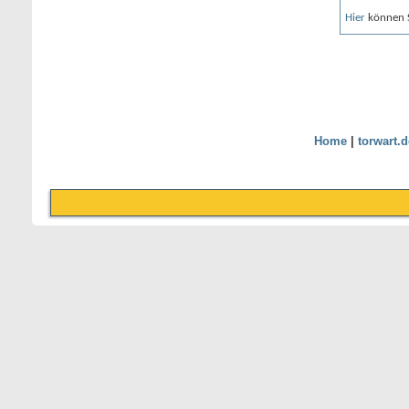
Hier
können Si
Home
|
torwart.