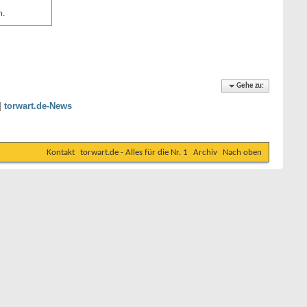
n.
Gehe zu:
|
torwart.de-News
Kontakt
torwart.de - Alles für die Nr. 1
Archiv
Nach oben