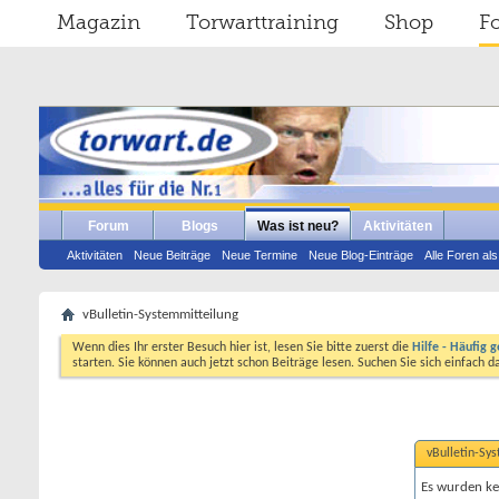
Magazin
Torwarttraining
Shop
F
Forum
Blogs
Was ist neu?
Aktivitäten
Aktivitäten
Neue Beiträge
Neue Termine
Neue Blog-Einträge
Alle Foren al
vBulletin-Systemmitteilung
Wenn dies Ihr erster Besuch hier ist, lesen Sie bitte zuerst die
Hilfe - Häufig g
starten. Sie können auch jetzt schon Beiträge lesen. Suchen Sie sich einfach 
vBulletin-Sy
Es wurden ke