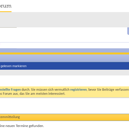
orum
s gelesen markieren
estellte Fragen
durch. Sie müssen sich vermutlich
registrieren
, bevor Sie Beiträge verfasse
das Forum aus, das Sie am meisten interessiert.
stemmitteilung
ine neuen Termine gefunden.