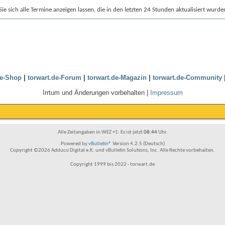
e sich alle Termine anzeigen lassen, die in den letzten 24 Stunden aktualisiert wurde
de-Shop
|
torwart.de-Forum
|
torwart.de-Magazin
|
torwart.de-Community
Irrtum und Änderungen vorbehalten |
Impressum
Alle Zeitangaben in WEZ +1. Es ist jetzt
08:44
Uhr.
Powered by
vBulletin®
Version 4.2.5 (Deutsch)
Copyright ©2026 Adduco Digital e.K. und vBulletin Solutions, Inc. Alle Rechte vorbehalten.
Copyright 1999 bis 2022 - torwart.de