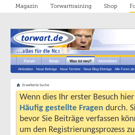
Magazin
Torwarttraining
Shop
F
Forum
Blogs
Was ist neu?
Aktivitäten
Aktivitäten
Neue Beiträge
Neue Termine
Neue Blog-Einträge
Alle Foren al
Erweiterte Suche
Wenn dies Ihr erster Besuch hier i
Häufig gestellte Fragen
durch. S
bevor Sie Beiträge verfassen könn
um den Registrierungsprozess zu 