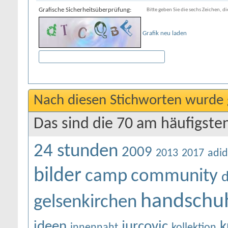
Grafische Sicherheitsüberprüfung:
Bitte geben Sie die sechs Zeichen, di
Grafik neu laden
Nach diesen Stichworten wurde 
Das sind die 70 am häufigste
24 stunden
2009
2013
2017
adid
bilder
camp
community
d
handschu
gelsenkirchen
ideen
jurcovic
k
innennaht
kollektion