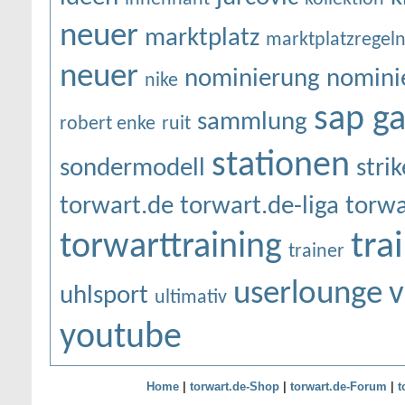
neuer
marktplatz
marktplatzregel
neuer
nominierung
nomini
nike
sap g
sammlung
robert enke
ruit
stationen
sondermodell
strik
torwart.de
torwart.de-liga
torwa
tra
torwarttraining
trainer
userlounge
v
uhlsport
ultimativ
youtube
Home
|
torwart.de-Shop
|
torwart.de-Forum
|
t