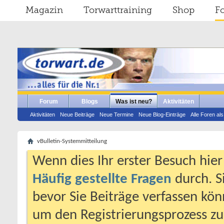
Magazin
Torwarttraining
Shop
F
Forum
Blogs
Was ist neu?
Aktivitäten
Aktivitäten
Neue Beiträge
Neue Termine
Neue Blog-Einträge
Alle Foren al
vBulletin-Systemmitteilung
Wenn dies Ihr erster Besuch hier i
Häufig gestellte Fragen
durch. S
bevor Sie Beiträge verfassen könn
um den Registrierungsprozess zu 