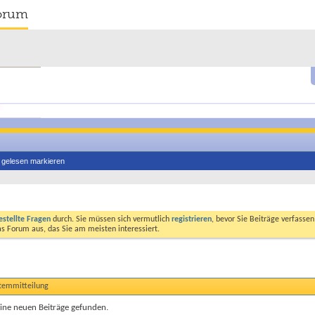
orum
s gelesen markieren
estellte Fragen
durch. Sie müssen sich vermutlich
registrieren
, bevor Sie Beiträge verfasse
das Forum aus, das Sie am meisten interessiert.
stemmitteilung
ine neuen Beiträge gefunden.