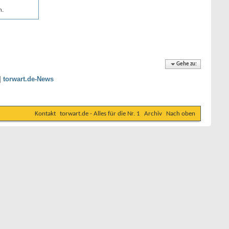
n.
Gehe zu:
|
torwart.de-News
Kontakt
torwart.de - Alles für die Nr. 1
Archiv
Nach oben