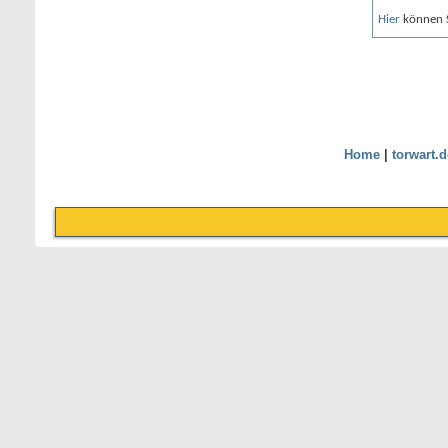
Hier
können Si
Home
|
torwart.