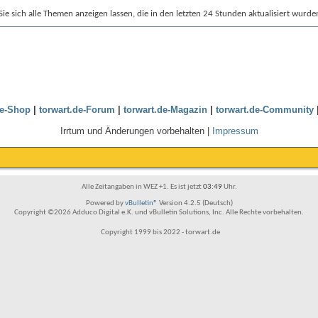
e sich alle Themen anzeigen lassen, die in den letzten 24 Stunden aktualisiert wurde
de-Shop
|
torwart.de-Forum
|
torwart.de-Magazin
|
torwart.de-Community
Irrtum und Änderungen vorbehalten |
Impressum
Alle Zeitangaben in WEZ +1. Es ist jetzt
03:49
Uhr.
Powered by
vBulletin®
Version 4.2.5 (Deutsch)
Copyright ©2026 Adduco Digital e.K. und vBulletin Solutions, Inc. Alle Rechte vorbehalten.
Copyright 1999 bis 2022 - torwart.de