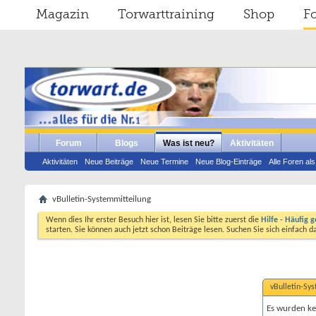
Magazin
Torwarttraining
Shop
F
Forum
Blogs
Was ist neu?
Aktivitäten
Aktivitäten
Neue Beiträge
Neue Termine
Neue Blog-Einträge
Alle Foren al
vBulletin-Systemmitteilung
Wenn dies Ihr erster Besuch hier ist, lesen Sie bitte zuerst die
Hilfe - Häufig g
starten. Sie können auch jetzt schon Beiträge lesen. Suchen Sie sich einfach 
vBulletin-Sy
Es wurden ke