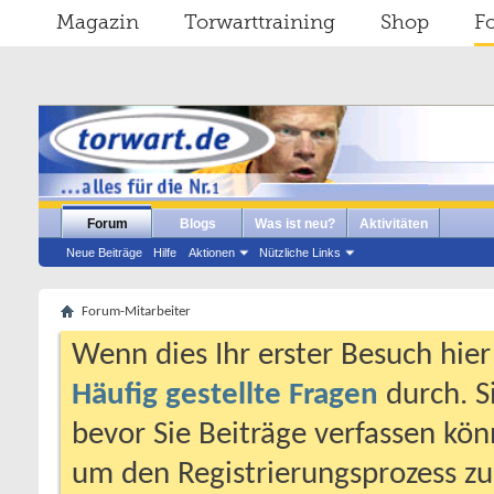
Magazin
Torwarttraining
Shop
F
Forum
Blogs
Was ist neu?
Aktivitäten
Neue Beiträge
Hilfe
Aktionen
Nützliche Links
Forum-Mitarbeiter
Wenn dies Ihr erster Besuch hier i
Häufig gestellte Fragen
durch. S
bevor Sie Beiträge verfassen könn
um den Registrierungsprozess zu 