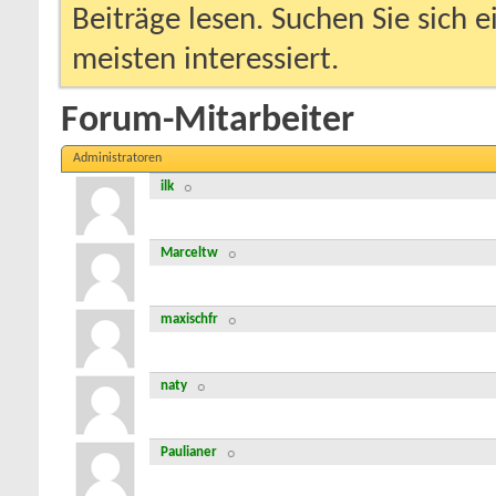
Beiträge lesen. Suchen Sie sich 
meisten interessiert.
Forum-Mitarbeiter
Administratoren
ilk
Marceltw
maxischfr
naty
Paulianer