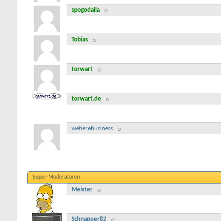
spogodalla
Tobias
torwart
torwart.de
weberebusiness
Super-Moderatoren
Meister
Schnapper82