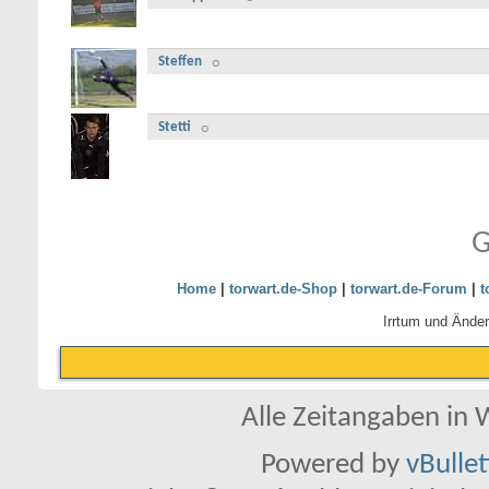
Steffen
Stetti
G
Home
|
torwart.de-Shop
|
torwart.de-Forum
|
t
Irrtum und Ände
Alle Zeitangaben in W
Powered by
vBulle