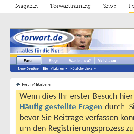
Magazin
Torwarttraining
Shop
F
Forum
Blogs
Was ist neu?
Aktivitäten
Neue Beiträge
Hilfe
Aktionen
Nützliche Links
Forum-Mitarbeiter
Wenn dies Ihr erster Besuch hier i
Häufig gestellte Fragen
durch. S
bevor Sie Beiträge verfassen könn
um den Registrierungsprozess zu 