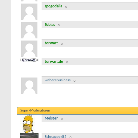
spogodalla
Tobias
torwart
torwart.de
weberebusiness
Super-Moderatoren
Meister
Schnapper82