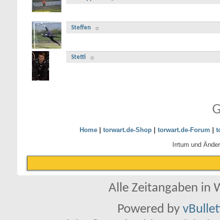
Steffen
Stetti
G
Home
|
torwart.de-Shop
|
torwart.de-Forum
|
t
Irrtum und Ände
Alle Zeitangaben in W
Powered by
vBulle