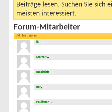
Beiträge lesen. Suchen Sie sich 
meisten interessiert.
Forum-Mitarbeiter
Administratoren
ilk
Marceltw
maxischfr
naty
Paulianer