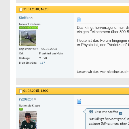
31.01.2018,
16:23
Steffen
torwart.de-Team
Das klingt hervorragend, nur, 
einigen Teilnehmern über 300 Be
Heute ist das Forum hingegen 
er Physio ist, den "Verletzten"
Registriert seit
05.02.2006
Ort
Frankfurt am Main
Beiträge
9.598
Blog-Einträge
167
Lassen wir das, war nie eine Leucht
01.02.2018,
13:09
ryx0riz0r
Nationale Klasse
Zitat von
Steffen
Das klingt hervorragend, n
einigen Teilnehmern über 3