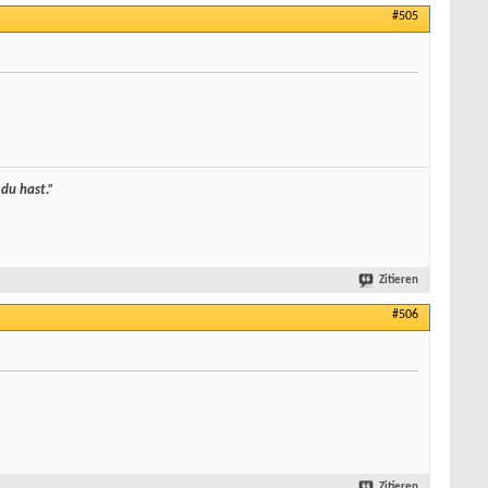
#505
 du hast.”
Zitieren
#506
Zitieren