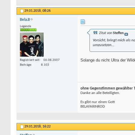
29.01.2018,
08:26
Bela.B
Legende
Zitat von
Steffen
Vorsicht, bringt mich als 
umzusetzen...
Solange du nicht Ultra der Wil
Registriert seit
06.08.2007
Beiträge
8.103
ohne Gegenstimmen gewählter To
Danke an alle Beteiligten.
Es gibt nur einen Gott
BELAFARINROD
29.01.2018,
16:22