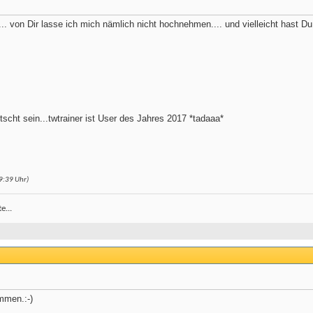
. von Dir lasse ich mich nämlich nicht hochnehmen.... und vielleicht hast Du 
tscht sein...twtrainer ist User des Jahres 2017 *tadaaa*
9:39
Uhr)
e...
mmen.:-)