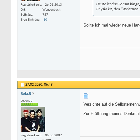
Heute ist das Forum hinge
Registriert seit
26.01.2013
Physio ist, den "Verletzte
Ort
Wenzenbach
Beiträge
757
Blog-Einträge
10
Sollte ich mal wieder neue Ha
27.02.2020,
06:49
Bela.B
Legende
Verzichte auf die Selbsternenn
Zur Eröffnung meines Denkmal f
Registriert seit
06.08.2007