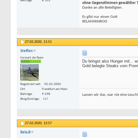
Beiträge
8.103
ohne Gegenstimmen gewählter To
Danke an alle Beteiligten.
Es gibt nur einen Gott
BELAFARINROD
27.02.2020,
11:51
Steffen
torwart.de-Team
Du bringst also Hunger mit... 
Gold belegte Steaks vom Promi
Registriert seit
05.02.2006
Ort
Frankfurt am Main
Beiträge
9.598
Lassen wir das, war nie eine Leucht
Blog-Einträge
167
27.02.2020,
12:57
Bela.B