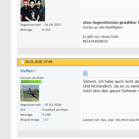
ohne Gegenstimmen gewählter To
Registriert seit
06.08.2007
Danke an alle Beteiligten.
Beiträge
8.103
Es gibt nur einen Gott
BELAFARINROD
30.01.2018,
07:48
Steffen
torwart.de-Team
Stimmt, ich habe auch nicht abg
Und letztendlich, da es zu wen
nutzt also das ganze Geheule n
Registriert seit
05.02.2006
Ort
Frankfurt am Main
Beiträge
9.598
Lassen wir das, war nie eine Leucht
Blog-Einträge
167