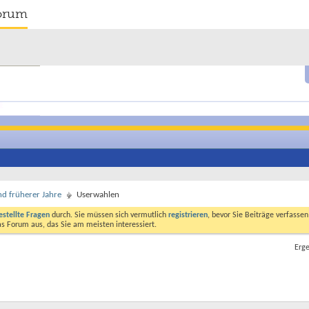
orum
d früherer Jahre
Userwahlen
estellte Fragen
durch. Sie müssen sich vermutlich
registrieren
, bevor Sie Beiträge verfasse
das Forum aus, das Sie am meisten interessiert.
Erge