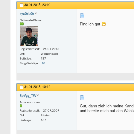
30.01.2018,
23:10
ryx0riz0r
Nationale Klasse
Find ich gut
Registriert seit
26.01.2013
Ort
Wenzenbach
Beiträge
757
Blog-Einträge
10
31.01.2018,
10:12
SpVgg_TW
Amateurtorwart
Gut, dann zieh ich meine Kand
und bereite mich auf den Wah
Registriert seit
27.09.2009
Ort
Pfreimd
Beiträge
167