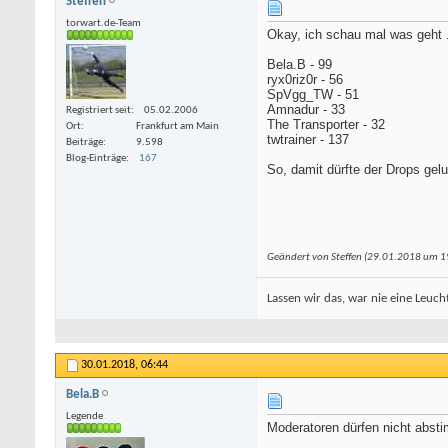
Steffen
torwart.de-Team
Okay, ich schau mal was geht ..
Bela.B - 99
ryx0riz0r - 56
SpVgg_TW - 51
Amnadur - 33
Registriert seit
05.02.2006
The Transporter - 32
Ort
Frankfurt am Main
twtrainer - 137
Beiträge
9.598
Blog-Einträge
167
So, damit dürfte der Drops gelu
Geändert von Steffen (29.01.2018 um
1
Lassen wir das, war nie eine Leucht
30.01.2018,
06:44
Bela.B
Legende
Moderatoren dürfen nicht absti