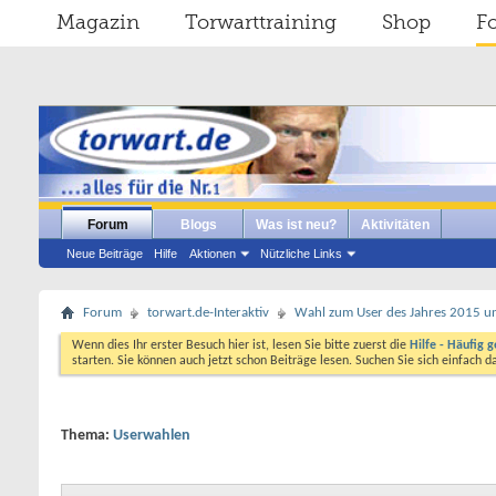
Magazin
Torwarttraining
Shop
F
Forum
Blogs
Was ist neu?
Aktivitäten
Neue Beiträge
Hilfe
Aktionen
Nützliche Links
Forum
torwart.de-Interaktiv
Wahl zum User des Jahres 2015 un
Wenn dies Ihr erster Besuch hier ist, lesen Sie bitte zuerst die
Hilfe - Häufig g
starten. Sie können auch jetzt schon Beiträge lesen. Suchen Sie sich einfach 
Thema:
Userwahlen