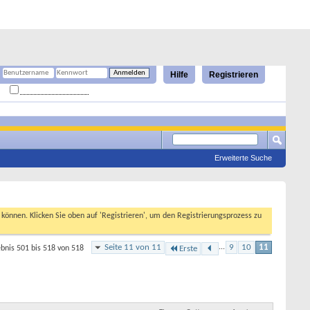
Hilfe
Registrieren
Angemeldet bleiben?
Erweiterte Suche
n können. Klicken Sie oben auf 'Registrieren', um den Registrierungsprozess zu
Seite 11 von 11
...
9
10
11
bnis 501 bis 518 von 518
Erste