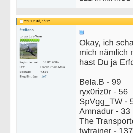
29.01.2018,
16:22
Steffen
torwart.de-Team
Okay, ich scha
mich nämlich n
hast Du ja Erf
Registriert seit
05.02.2006
Ort
Frankfurt am Main
Beiträge
9.598
Blog-Einträge
167
Bela.B - 99
ryx0riz0r - 56
SpVgg_TW - 
Amnadur - 33
The Transporte
twtrainer - 137