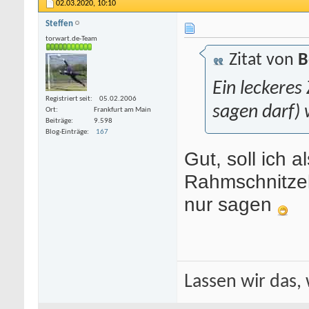
02.03.2020,
10:10
Steffen
torwart.de-Team
Zitat von
B
Ein leckeres
Registriert seit
05.02.2006
sagen darf) 
Ort
Frankfurt am Main
Beiträge
9.598
Blog-Einträge
167
Gut, soll ich a
Rahmschnitzel
nur sagen
Lassen wir das, 