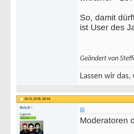
So, damit dürf
ist User des 
Geändert von Stef
Lassen wir das, 
30.01.2018,
06:44
Bela.B
Legende
Moderatoren d