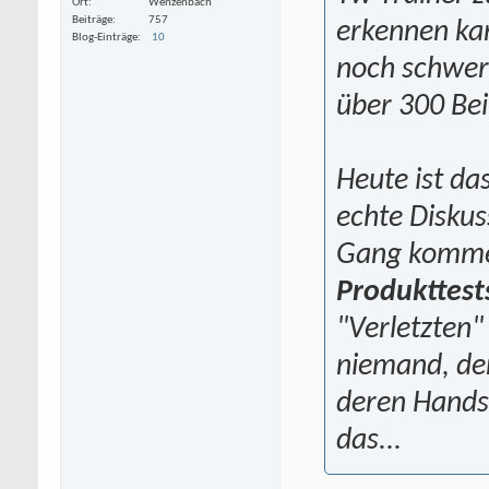
Ort
Wenzenbach
Beiträge
757
erkennen kan
Blog-Einträge
10
noch schwer
über 300 Bei
Heute ist da
echte Disku
Gang kommen
Produkttest
"Verletzten"
niemand, der
deren Handsc
das...