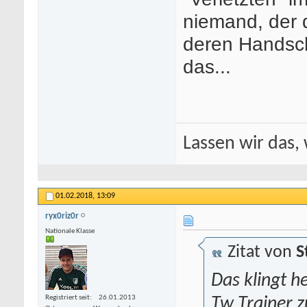
niemand, der d
deren Handschu
das...
Lassen wir das, 
01.02.2018,
13:09
ryx0riz0r
Nationale Klasse
Zitat von
S
Das klingt h
Registriert seit
26.01.2013
Tw Trainer z