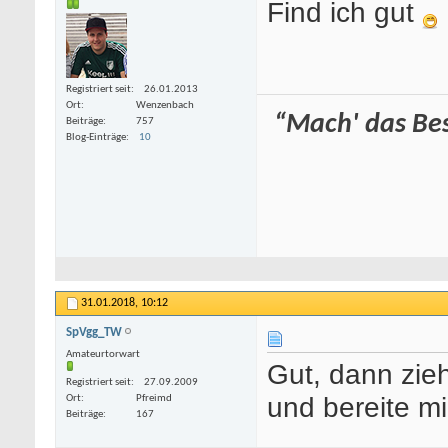
Find ich gut
Registriert seit
26.01.2013
Ort
Wenzenbach
“Mach' das Best
Beiträge
757
Blog-Einträge
10
31.01.2018,
10:12
SpVgg_TW
Amateurtorwart
Gut, dann zie
Registriert seit
27.09.2009
und bereite m
Ort
Pfreimd
Beiträge
167