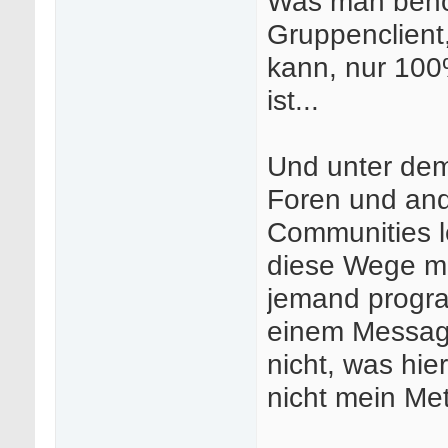
Was man benöt
Gruppenclient
kann, nur 100
ist...
Und unter dem
Foren und and
Communities le
diese Wege mi
jemand progra
einem Messagin
nicht, was hie
nicht mein Meti