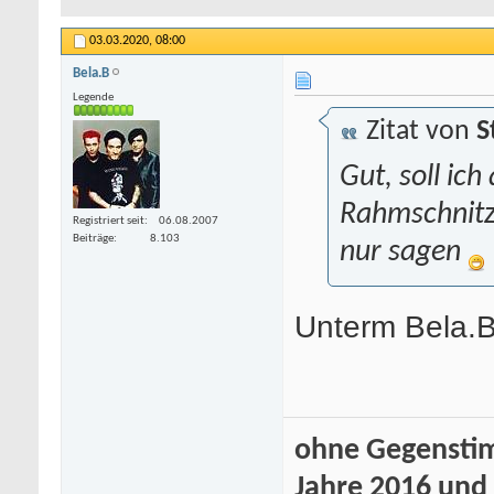
03.03.2020,
08:00
Bela.B
Legende
Zitat von
S
Gut, soll ich
Rahmschnitze
Registriert seit
06.08.2007
Beiträge
8.103
nur sagen
Unterm Bela.B
ohne Gegenstim
Jahre 2016 und