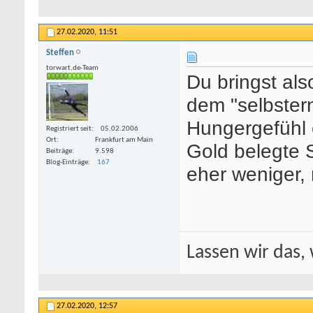
27.02.2020,
11:51
Steffen
torwart.de-Team
Du bringst als
dem "selbster
Hungergefühl 
Registriert seit
05.02.2006
Ort
Frankfurt am Main
Gold belegte 
Beiträge
9.598
Blog-Einträge
167
eher weniger
Lassen wir das, 
27.02.2020,
12:57