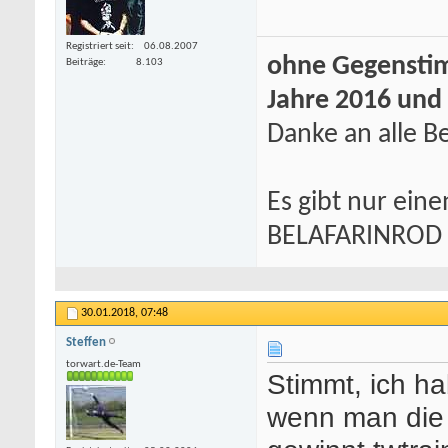
Registriert seit
06.08.2007
ohne Gegenstim
Beiträge
8.103
Jahre 2016 und
Danke an alle Be
Es gibt nur eine
BELAFARINROD
30.01.2018,
07:48
Steffen
torwart.de-Team
Stimmt, ich ha
wenn man die A