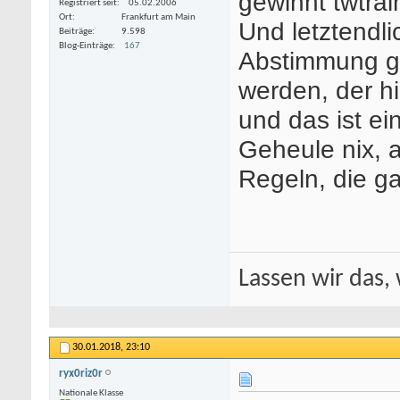
gewinnt twtrai
Registriert seit
05.02.2006
Ort
Frankfurt am Main
Und letztendli
Beiträge
9.598
Blog-Einträge
167
Abstimmung gi
werden, der hi
und das ist ei
Geheule nix, 
Regeln, die ga
Lassen wir das, 
30.01.2018,
23:10
ryx0riz0r
Nationale Klasse