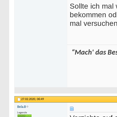
Sollte ich ma
bekommen oder
mal versuchen
“Mach' das Best
27.02.2020,
06:49
Bela.B
Legende