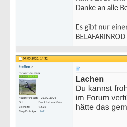
Danke an alle Be
Es gibt nur eine
BELAFARINROD
07.03.2020,
14:32
Steffen
torwart.de-Team
Lachen
Du kannst froh
im Forum ver
Registriert seit
05.02.2006
Ort
Frankfurt am Main
hätte das gem
Beiträge
9.598
Blog-Einträge
167