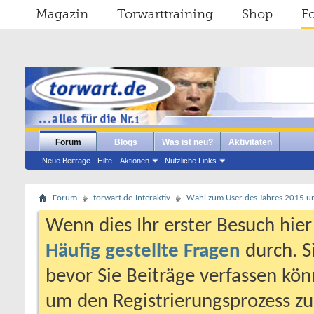
Magazin
Torwarttraining
Shop
F
Forum
Blogs
Was ist neu?
Aktivitäten
Neue Beiträge
Hilfe
Aktionen
Nützliche Links
Forum
torwart.de-Interaktiv
Wahl zum User des Jahres 2015 un
Wenn dies Ihr erster Besuch hier i
Häufig gestellte Fragen
durch. S
bevor Sie Beiträge verfassen könn
um den Registrierungsprozess zu 