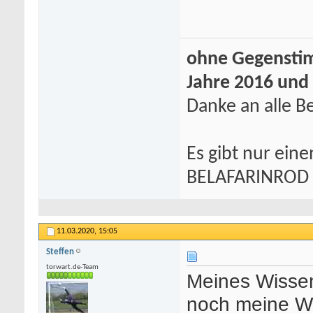
ohne Gegenstim
Jahre 2016 und
Danke an alle Be
Es gibt nur eine
BELAFARINROD
11.03.2020,
15:05
Steffen
torwart.de-Team
Meines Wisse
noch meine Wen