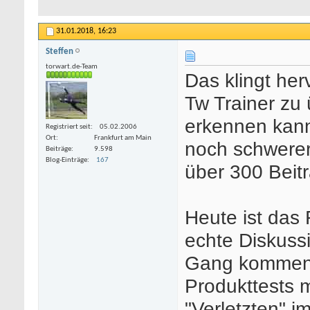
31.01.2018,
16:23
Steffen
torwart.de-Team
Das klingt her
Tw Trainer zu 
erkennen kann
Registriert seit
05.02.2006
Ort
Frankfurt am Main
noch schwerer
Beiträge
9.598
Blog-Einträge
167
über 300 Beitr
Heute ist das 
echte Diskuss
Gang kommen w
Produkttests m
"Verletzten" i