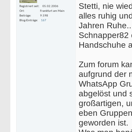
Stetti, nie wie
Registriert seit
05.02.2006
Ort
Frankfurt am Main
alles ruhig und
Beiträge
9.598
Blog-Einträge
167
Jahren Ruhe....
Schnapper82 d
Handschuhe a
Zum forum kan
aufgrund der 
WhatsApp Gru
abgelöst und 
großartigen, 
eben Gruppena
geworden ist.