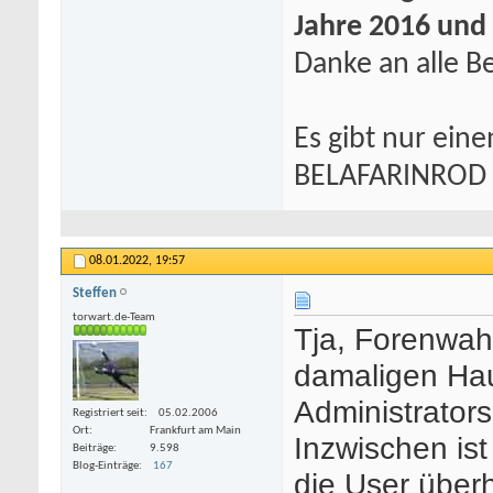
Jahre 2016 und
Danke an alle Be
Es gibt nur eine
BELAFARINROD
08.01.2022,
19:57
Steffen
torwart.de-Team
Tja, Forenwah
damaligen Ha
Administrators
Registriert seit
05.02.2006
Ort
Frankfurt am Main
Inzwischen is
Beiträge
9.598
Blog-Einträge
167
die User überh