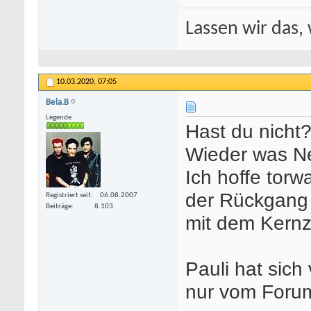
Lassen wir das, 
10.03.2020,
07:05
Bela.B
Legende
Hast du nicht
Wieder was Ne
Ich hoffe torw
der Rückgang 
Registriert seit
06.08.2007
Beiträge
8.103
mit dem Kernzi
Pauli hat sic
nur vom Foru