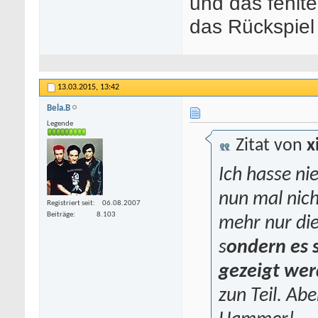
und das fehlte
das Rückspiel
13.03.2015,
13:42
Bela.B
Legende
Zitat von
x
Ich hasse n
nun mal nicht
Registriert seit
06.08.2007
Beiträge
8.103
mehr nur di
s
ondern es s
gezeigt we
zun Teil. Ab