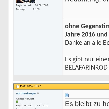
Registriert seit
06.08.2007
Beiträge
8.103
ohne Gegenstim
Jahre 2016 und
Danke an alle Be
Es gibt nur eine
BELAFARINROD
15.05.2016,
18:27
nordseekeeper
Amateurtorwart
Es bleibt zu 
Registriert seit
25.11.2010