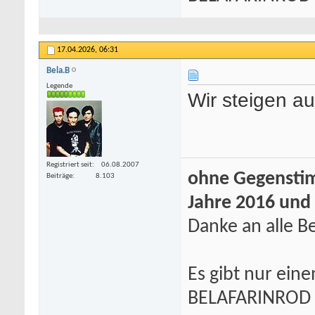
17.04.2026,
06:31
Bela.B
Legende
Wir steigen au
Registriert seit
06.08.2007
ohne Gegenstim
Beiträge
8.103
Jahre 2016 und
Danke an alle Be
Es gibt nur eine
BELAFARINROD