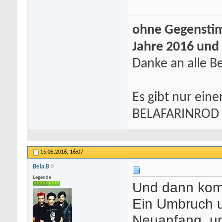
ohne Gegenstim
Jahre 2016 und
Danke an alle Be
Es gibt nur eine
BELAFARINROD
15.05.2016,
16:07
Bela.B
Legende
Und dann komm
Ein Umbruch u
Neuanfang, u