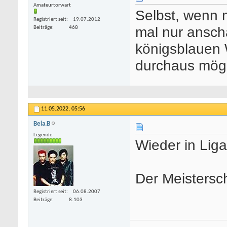
Amateurtorwart
Selbst, wenn 
Registriert seit
19.07.2012
mal nur ansch
Beiträge
468
königsblauen 
durchaus mögl
11.05.2022,
05:56
Bela.B
Legende
Wieder in Liga
Der Meistersc
Registriert seit
06.08.2007
Beiträge
8.103