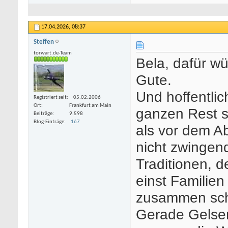
17.04.2026,
08:37
Steffen
torwart.de-Team
Bela, dafür wü
Gute.
Und hoffentli
Registriert seit
05.02.2006
Ort
Frankfurt am Main
ganzen Rest so
Beiträge
9.598
Blog-Einträge
167
als vor dem Ab
nicht zwingend
Traditionen, de
einst Familie
zusammen schw
Gerade Gelsenk