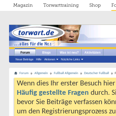
Magazin
Torwarttraining
Shop
F
Forum
Blogs
Was ist neu?
Aktivitäten
Neue Beiträge
Hilfe
Aktionen
Nützliche Links
Forum
Allgemein
Fußball Allgemein
Deutscher Fußball
Wenn dies Ihr erster Besuch hier i
Häufig gestellte Fragen
durch. S
bevor Sie Beiträge verfassen könn
um den Registrierungsprozess zu 