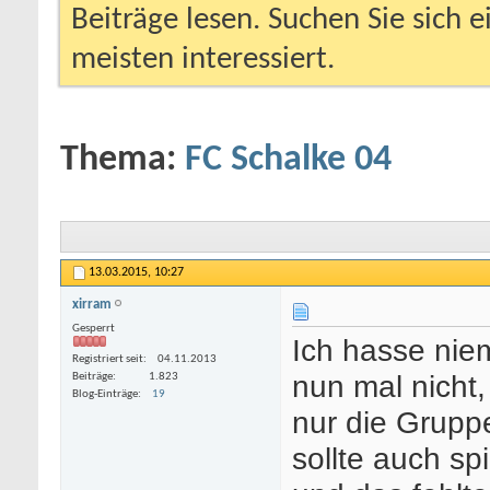
Beiträge lesen. Suchen Sie sich 
meisten interessiert.
Thema:
FC Schalke 04
13.03.2015,
10:27
xirram
Gesperrt
Ich hasse nie
Registriert seit
04.11.2013
nun mal nicht,
Beiträge
1.823
Blog-Einträge
19
nur die Grupp
sollte auch sp