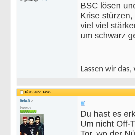
Blog-Einträge
167
BSC lösen und 
Krise stürzen,
viel viel stär
um schwarz ge
Lassen wir das, 
16.05.2022,
14:45
Bela.B
Legende
Du hast es er
Um nicht Off-T
Tor, wo der Nü