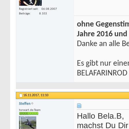
Registriert seit
06.08.2007
Beiträge
8.103
ohne Gegenstim
Jahre 2016 und
Danke an alle Be
Es gibt nur eine
BELAFARINROD
16.11.2017,
11:10
Steffen
torwart.de-Team
Hallo Bela.B,
machst Du Dir