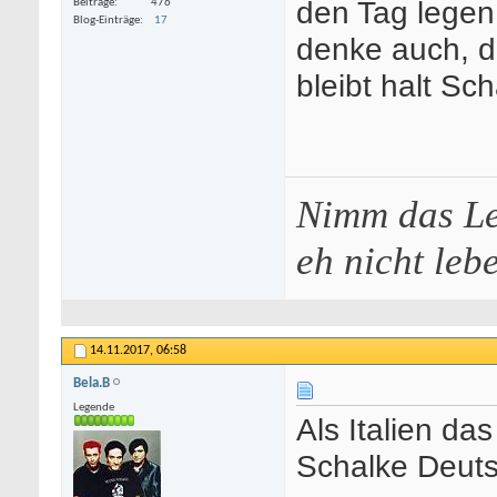
den Tag legen 
Beiträge
476
Blog-Einträge
17
denke auch, d
bleibt halt Sch
Nimm das Le
eh nicht leb
14.11.2017,
06:58
Bela.B
Legende
Als Italien da
Schalke Deuts