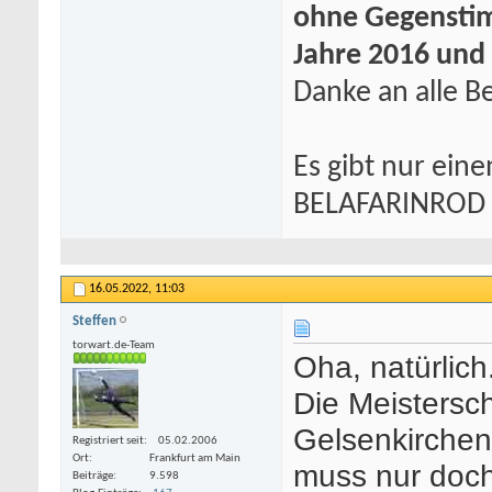
ohne Gegenstim
Jahre 2016 und
Danke an alle Be
Es gibt nur eine
BELAFARINROD
16.05.2022,
11:03
Steffen
torwart.de-Team
Oha, natürlich
Die Meistersch
Gelsenkirchen 
Registriert seit
05.02.2006
Ort
Frankfurt am Main
muss nur doch
Beiträge
9.598