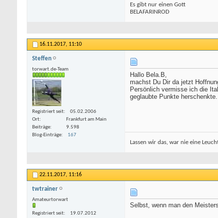
Es gibt nur einen Gott
BELAFARINROD
16.11.2017,
11:10
Steffen
torwart.de-Team
Hallo Bela.B,
machst Du Dir da jetzt Hoffnun
Persönlich vermisse ich die Ita
geglaubte Punkte herschenkte..
Registriert seit
05.02.2006
Ort
Frankfurt am Main
Beiträge
9.598
Blog-Einträge
167
Lassen wir das, war nie eine Leucht
22.11.2017,
11:16
twtrainer
Amateurtorwart
Selbst, wenn man den Meisters
Registriert seit
19.07.2012