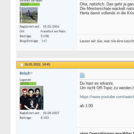
torwart.de-Team
Oha, natürlich. Das geht ja ga
Die Meisterschale wackelt natü
Herta damit vollends in die Kr
Registriert seit
05.02.2006
Ort
Frankfurt am Main
Beiträge
9.598
Lassen wir das, war nie eine Leucht
Blog-Einträge
167
16.05.2022,
14:45
Bela.B
Legende
Du hast es erkannt.
Um nicht Off-Topic zu werden,hi
https://www.youtube.com/wa
ab 1:00
Registriert seit
06.08.2007
Beiträge
8.103
ohne Gegenstimmen gewählter To