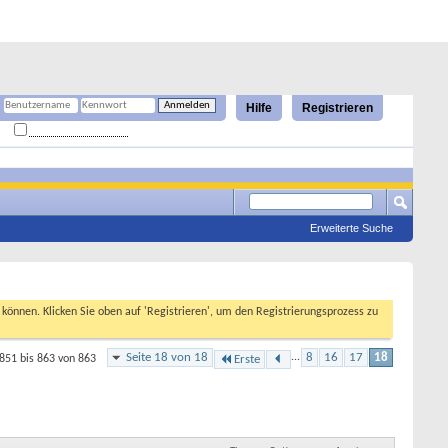
Hilfe
Registrieren
Angemeldet bleiben?
Erweiterte Suche
n können. Klicken Sie oben auf 'Registrieren', um den Registrierungsprozess zu
Seite 18 von 18
...
8
16
17
18
851 bis 863 von 863
Erste