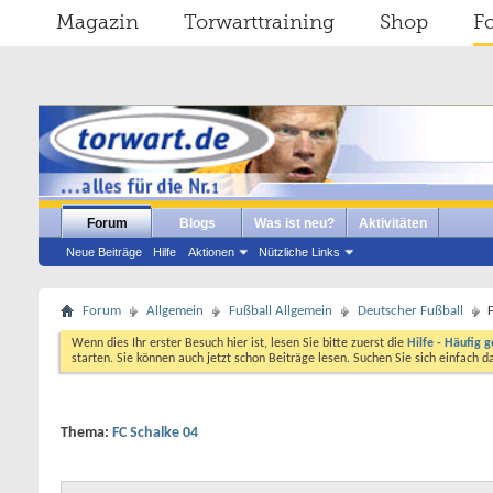
Magazin
Torwarttraining
Shop
F
Forum
Blogs
Was ist neu?
Aktivitäten
Neue Beiträge
Hilfe
Aktionen
Nützliche Links
Forum
Allgemein
Fußball Allgemein
Deutscher Fußball
Wenn dies Ihr erster Besuch hier ist, lesen Sie bitte zuerst die
Hilfe - Häufig g
starten. Sie können auch jetzt schon Beiträge lesen. Suchen Sie sich einfach 
Thema:
FC Schalke 04