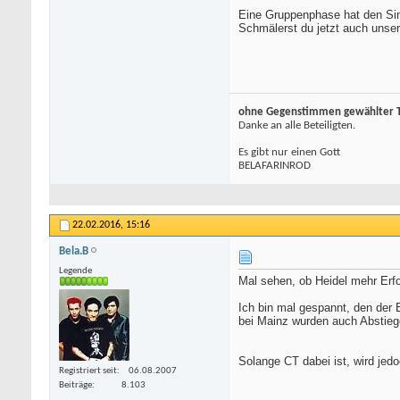
Eine Gruppenphase hat den Sinn
Schmälerst du jetzt auch unser
ohne Gegenstimmen gewählter To
Danke an alle Beteiligten.
Es gibt nur einen Gott
BELAFARINROD
22.02.2016,
15:16
Bela.B
Legende
Mal sehen, ob Heidel mehr Erfo
Ich bin mal gespannt, den der 
bei Mainz wurden auch Abstiege
Solange CT dabei ist, wird jed
Registriert seit
06.08.2007
Beiträge
8.103