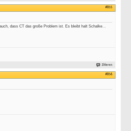
#855
auch, dass CT das große Problem ist. Es bleibt halt Schalke...
Zitieren
#856