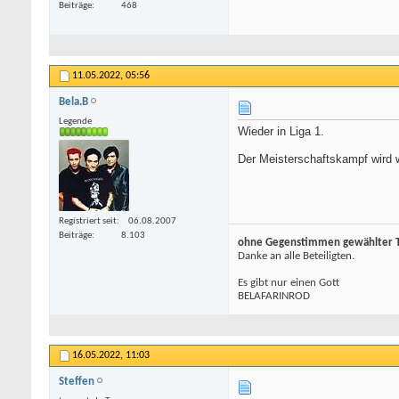
Beiträge
468
11.05.2022,
05:56
Bela.B
Legende
Wieder in Liga 1.
Der Meisterschaftskampf wird 
Registriert seit
06.08.2007
Beiträge
8.103
ohne Gegenstimmen gewählter To
Danke an alle Beteiligten.
Es gibt nur einen Gott
BELAFARINROD
16.05.2022,
11:03
Steffen