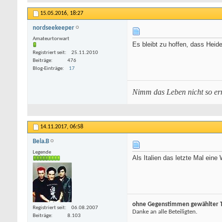
15.05.2016,
18:27
nordseekeeper
Amateurtorwart
Es bleibt zu hoffen, dass Heid
Registriert seit
25.11.2010
Beiträge
476
Blog-Einträge
17
Nimm das Leben nicht so ern
14.11.2017,
06:58
Bela.B
Legende
Als Italien das letzte Mal ein
ohne Gegenstimmen gewählter To
Registriert seit
06.08.2007
Danke an alle Beteiligten.
Beiträge
8.103