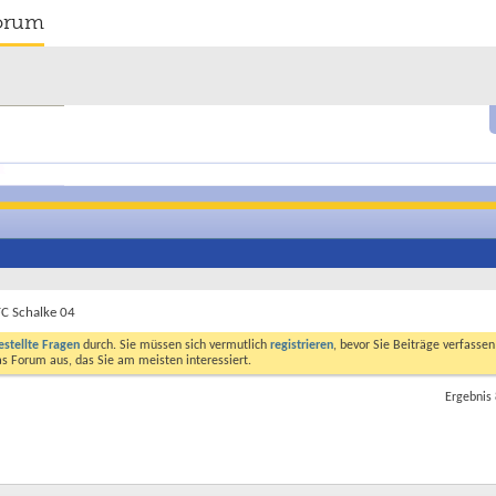
orum
FC Schalke 04
estellte Fragen
durch. Sie müssen sich vermutlich
registrieren
, bevor Sie Beiträge verfasse
das Forum aus, das Sie am meisten interessiert.
Ergebnis 