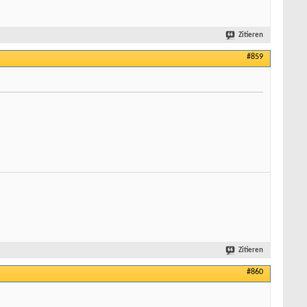
Zitieren
#859
Zitieren
#860