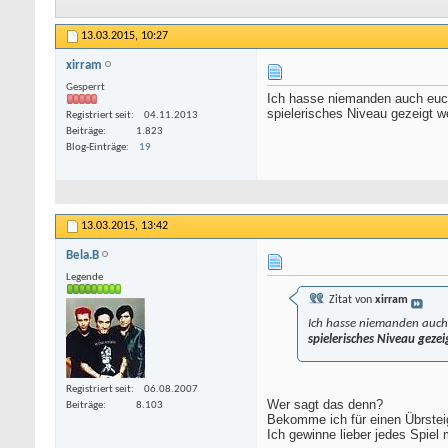
13.03.2015,
10:27
xirram
Gesperrt
Ich hasse niemanden auch euch 
spielerisches Niveau gezeigt w
Registriert seit
04.11.2013
Beiträge
1.823
Blog-Einträge
19
13.03.2015,
13:42
Bela.B
Legende
Zitat von
xirram
Ich hasse niemanden auch 
spielerisches Niveau geze
Registriert seit
06.08.2007
Wer sagt das denn?
Beiträge
8.103
Bekomme ich für einen Übrstei
Ich gewinne lieber jedes Spiel 