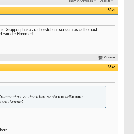
Themen-Optionen
Anzeige
#851
 die Gruppenphase zu überstehen, sondern es sollte auch
eal war der Hammer!
Zitieren
#852
e Gruppenphase zu überstehen, s
ondern es sollte auch
war der Hammer!
itern.