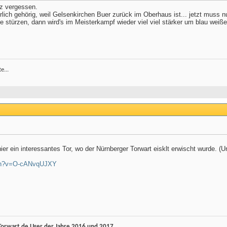
nz vergessen.
rlich gehörig, weil Gelsenkirchen Buer zurück im Oberhaus ist... jetzt muss
ise stürzen, dann wird's im Meisterkampf wieder viel viel stärker um blau wei
e...
er ein interessantes Tor, wo der Nürnberger Torwart eisklt erwischt wurde. (Un
tch?v=O-cANvqUJXY
rwart.de User der Jahre 2016 und 2017.