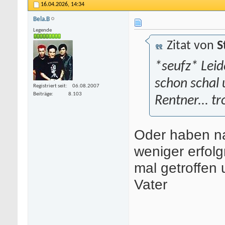
16.04.2026,
14:34
Bela.B
Legende
Zitat von
S
*seufz* Leid
schon schal 
Registriert seit
06.08.2007
Beiträge
8.103
Rentner... t
Oder haben n
weniger erfolg
mal getroffen
Vater