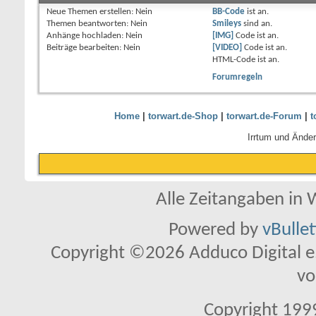
Neue Themen erstellen:
Nein
BB-Code
ist
an
.
Themen beantworten:
Nein
Smileys
sind
an
.
Anhänge hochladen:
Nein
[IMG]
Code ist
an
.
Beiträge bearbeiten:
Nein
[VIDEO]
Code ist
an
.
HTML-Code ist
an
.
Forumregeln
Home
|
torwart.de-Shop
|
torwart.de-Forum
|
t
Irrtum und Ände
Alle Zeitangaben in W
Powered by
vBulle
Copyright ©2026 Adduco Digital e.K
vo
Copyright 1999