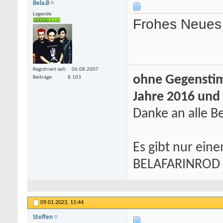
Bela.B
Legende
Frohes Neues 
Registriert seit
06.08.2007
ohne Gegenstim
Beiträge
8.103
Jahre 2016 und
Danke an alle Be
Es gibt nur eine
BELAFARINROD
09.01.2023,
11:44
Steffen