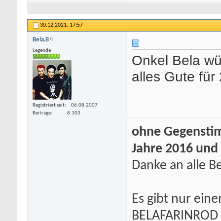
30.12.2021,
17:57
Bela.B
Legende
Onkel Bela wü
alles Gute für
Registriert seit
06.08.2007
Beiträge
8.103
ohne Gegenstim
Jahre 2016 und
Danke an alle Be
Es gibt nur eine
BELAFARINROD