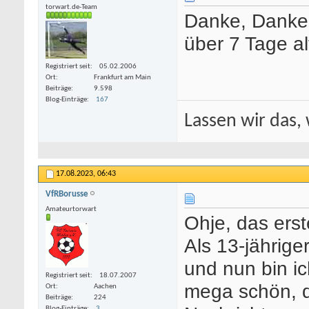
torwart.de-Team
Danke, Danke
über 7 Tage alt
Registriert seit
05.02.2006
Ort
Frankfurt am Main
Beiträge
9.598
Blog-Einträge
167
Lassen wir das, 
17.08.2023,
06:43
VfRBorusse
Amateurtorwart
Ohje, das erst
Als 13-jährige
und nun bin ic
Registriert seit
18.07.2007
mega schön, d
Ort
Aachen
Beiträge
224
Blog-Einträge
3