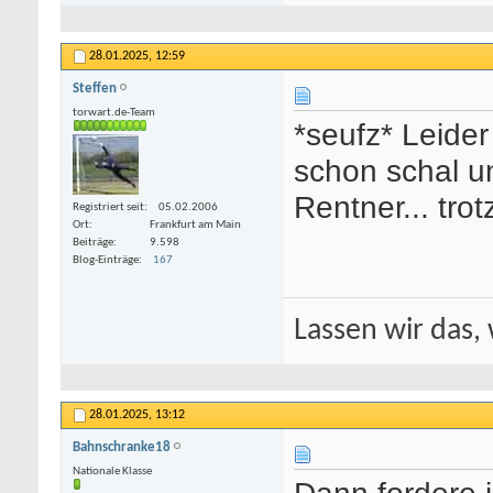
28.01.2025,
12:59
Steffen
torwart.de-Team
*seufz* Leider
schon schal u
Rentner... tr
Registriert seit
05.02.2006
Ort
Frankfurt am Main
Beiträge
9.598
Blog-Einträge
167
Lassen wir das, 
28.01.2025,
13:12
Bahnschranke18
Nationale Klasse
Dann fordere 