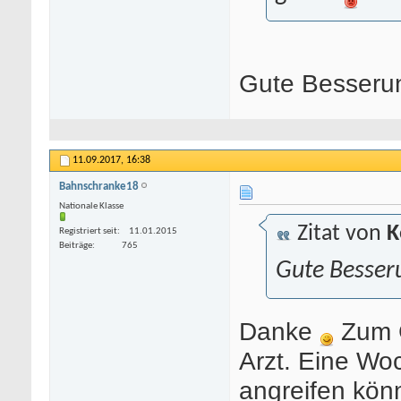
Gute Besseru
11.09.2017,
16:38
Bahnschranke18
Nationale Klasse
Zitat von
K
Registriert seit
11.01.2015
Beiträge
765
Gute Besser
Danke
Zum G
Arzt. Eine Wo
angreifen kön