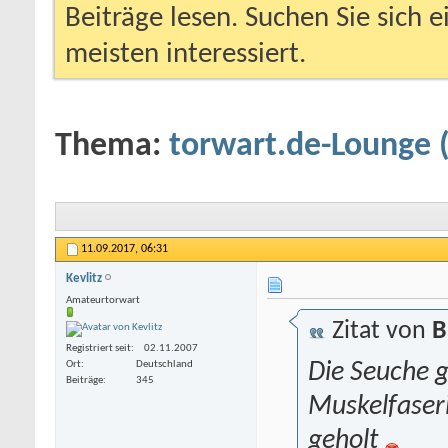
Beiträge lesen. Suchen Sie sich 
meisten interessiert.
Thema:
torwart.de-Lounge 
11.09.2017,
06:31
Kevlitz
Amateurtorwart
Zitat von
B
Registriert seit
02.11.2007
Ort
Deutschland
Die Seuche g
Beiträge
345
Muskelfaser
geholt