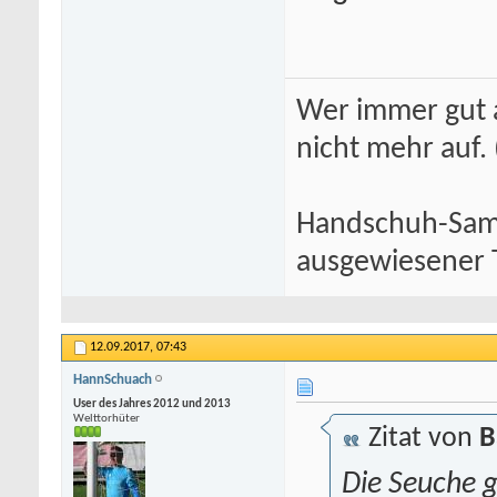
Wer immer gut a
nicht mehr auf.
Handschuh-Samm
ausgewiesener T
12.09.2017,
07:43
HannSchuach
User des Jahres 2012 und 2013
Welttorhüter
Zitat von
B
Die Seuche g