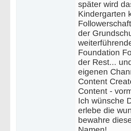
später wird d
Kindergarten 
Followerschaft
der Grundschul
weiterführende
Foundation Fo
der Rest... un
eigenen Chann
Content Creato
Content - vor
Ich wünsche D
erlebe die wu
bewahre diese
Namen!