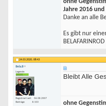
ohne Gegenstim
Jahre 2016 und
Danke an alle Be
Es gibt nur eine
BELAFARINROD
24.03.2020,
08:43
Bela.B
Legende
Bleibt Alle Ge
Registriert seit
06.08.2007
ohne Gegenstim
Beiträge
8.103