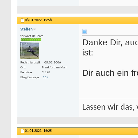
08.01.2022,
19:58
Steffen
torwart.de-Team
Danke Dir, au
ist:
Registriert seit
05.02.2006
Ort
Frankfurt am Main
Dir auch ein f
Beiträge
9.598
Blog-Einträge
167
Lassen wir das, 
01.01.2023,
16:25