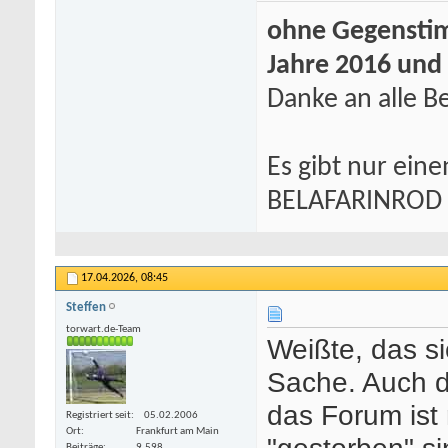
ohne Gegenstim
Jahre 2016 und
Danke an alle Be
Es gibt nur eine
BELAFARINROD
17.04.2026,
08:45
Steffen
torwart.de-Team
Weißte, das si
Sache. Auch d
das Forum ist
Registriert seit
05.02.2006
Ort
Frankfurt am Main
"gestorben" s
Beiträge
9.598