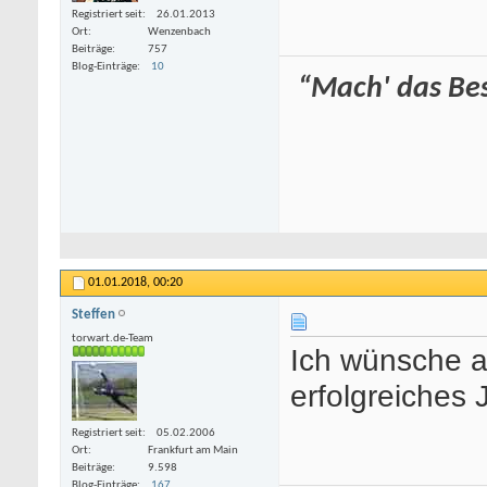
Registriert seit
26.01.2013
Ort
Wenzenbach
Beiträge
757
Blog-Einträge
10
“Mach' das Best
01.01.2018,
00:20
Steffen
torwart.de-Team
Ich wünsche a
erfolgreiches 
Registriert seit
05.02.2006
Ort
Frankfurt am Main
Beiträge
9.598
Blog-Einträge
167