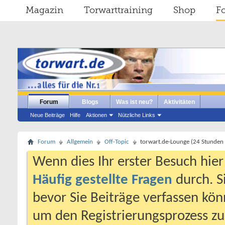
Magazin
Torwarttraining
Shop
F
Forum
Blogs
Was ist neu?
Aktivitäten
Neue Beiträge
Hilfe
Aktionen
Nützliche Links
Forum
Allgemein
Off-Topic
torwart.de-Lounge (24 Stunden 
Wenn dies Ihr erster Besuch hier i
Häufig gestellte Fragen
durch. S
bevor Sie Beiträge verfassen könn
um den Registrierungsprozess zu 