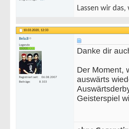
Lassen wir das, 
10.03.2020,
12:33
Bela.B
Legende
Danke dir auch
Der Moment, w
auswärts wiede
Registriert seit
06.08.2007
Beiträge
8.103
Auswärtsderb
Geisterspiel w