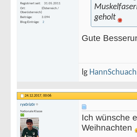
Registriert seit
31.05.2011
Muskelfaser
Ort
(Österreich /
Oberösterreich)
geholt
Beiträge
3.094
Blog-Einträge
2
Gute Besserun
lg
HannSchuach
24.12.2017,
00:06
ryx0riz0r
Nationale Klasse
Ich wünsche e
Weihnachten