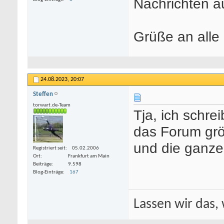
Nachrichten a
Grüße an alle
24.08.2023,
20:07
Steffen
torwart.de-Team
Tja, ich schr
das Forum grö
und die ganze
Registriert seit
05.02.2006
Ort
Frankfurt am Main
Beiträge
9.598
Blog-Einträge
167
Lassen wir das, 