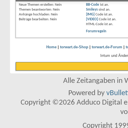
Neue Themen erstellen:
Nein
BB-Code
ist
an
.
Themen beantworten:
Nein
Smileys
sind
an
.
Anhänge hochladen:
Nein
[IMG]
Code ist
an
.
Beiträge bearbeiten:
Nein
[VIDEO]
Code ist
an
.
HTML-Code ist
an
.
Forumregeln
Home
|
torwart.de-Shop
|
torwart.de-Forum
|
t
Irrtum und Ände
Alle Zeitangaben in W
Powered by
vBulle
Copyright ©2026 Adduco Digital e.K
vo
Copyright 1999