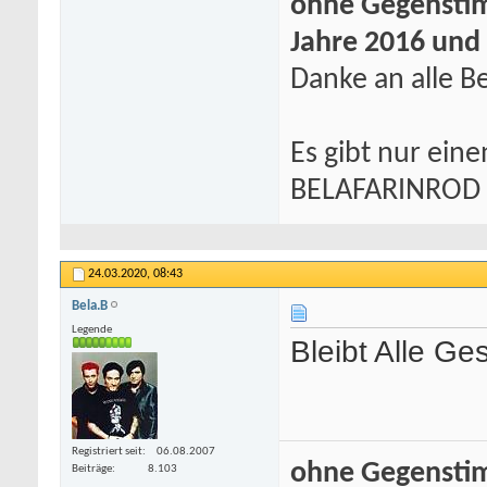
ohne Gegenstim
Jahre 2016 und
Danke an alle Be
Es gibt nur eine
BELAFARINROD
24.03.2020,
08:43
Bela.B
Legende
Bleibt Alle Ge
Registriert seit
06.08.2007
ohne Gegenstim
Beiträge
8.103