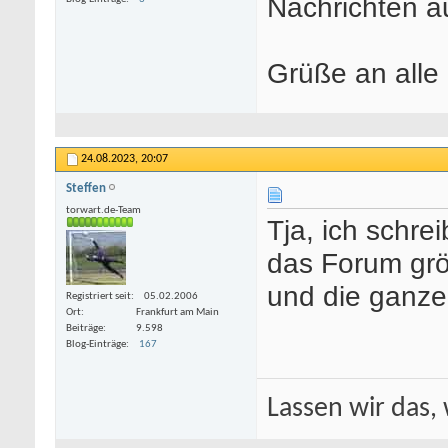
Nachrichten a
Grüße an alle
24.08.2023,
20:07
Steffen
torwart.de-Team
Tja, ich schr
das Forum grö
und die ganze
Registriert seit
05.02.2006
Ort
Frankfurt am Main
Beiträge
9.598
Blog-Einträge
167
Lassen wir das, 