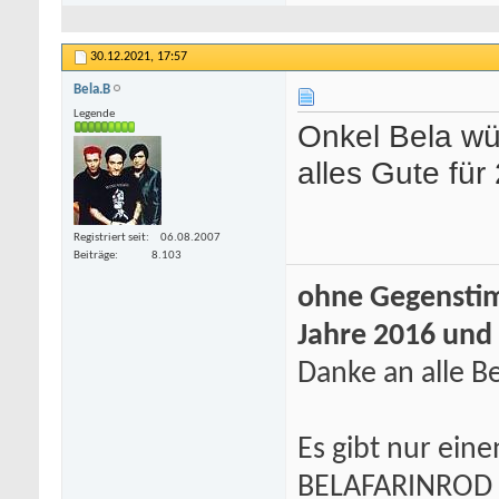
30.12.2021,
17:57
Bela.B
Legende
Onkel Bela wü
alles Gute für
Registriert seit
06.08.2007
Beiträge
8.103
ohne Gegenstim
Jahre 2016 und
Danke an alle Be
Es gibt nur eine
BELAFARINROD