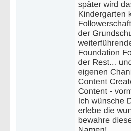
später wird d
Kindergarten 
Followerschaft
der Grundschul
weiterführende
Foundation Fo
der Rest... un
eigenen Chann
Content Creato
Content - vor
Ich wünsche D
erlebe die wu
bewahre diese
Namen!