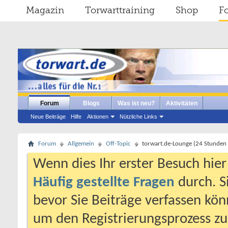
Magazin
Torwarttraining
Shop
F
Forum
Blogs
Was ist neu?
Aktivitäten
Neue Beiträge
Hilfe
Aktionen
Nützliche Links
Forum
Allgemein
Off-Topic
torwart.de-Lounge (24 Stunden 
Wenn dies Ihr erster Besuch hier i
Häufig gestellte Fragen
durch. S
bevor Sie Beiträge verfassen könn
um den Registrierungsprozess zu 