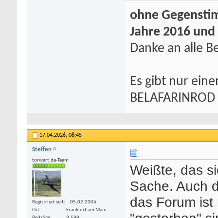
ohne Gegenstim
Jahre 2016 und
Danke an alle Be
Es gibt nur eine
BELAFARINROD
17.04.2026,
08:45
Steffen
torwart.de-Team
Weißte, das si
Sache. Auch d
das Forum ist
Registriert seit
05.02.2006
Ort
Frankfurt am Main
"gestorben" s
Beiträge
9.598