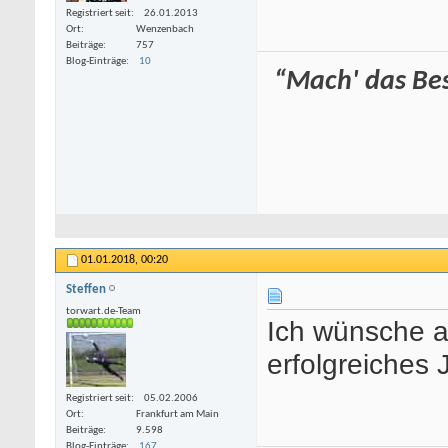
Registriert seit
26.01.2013
Ort
Wenzenbach
Beiträge
757
Blog-Einträge
10
“Mach' das Best
01.01.2018,
00:20
Steffen
torwart.de-Team
Ich wünsche a
erfolgreiches 
Registriert seit
05.02.2006
Ort
Frankfurt am Main
Beiträge
9.598
Blog-Einträge
167