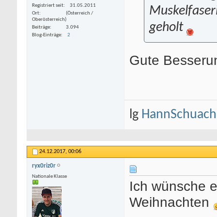
Registriert seit
31.05.2011
Muskelfaser
Ort
(Österreich /
Oberösterreich)
geholt
Beiträge
3.094
Blog-Einträge
2
Gute Besserun
lg
HannSchuach
24.12.2017,
00:06
ryx0riz0r
Nationale Klasse
Ich wünsche e
Weihnachten