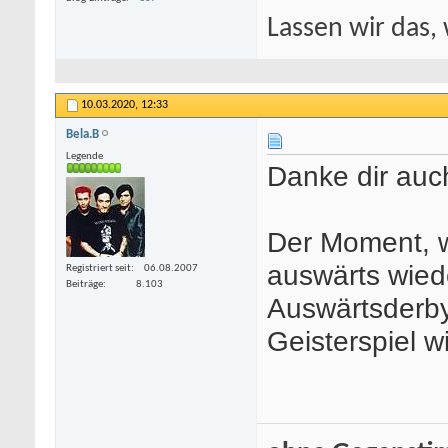
Lassen wir das, 
10.03.2020,
12:33
Bela.B
Legende
Danke dir auch
Der Moment, w
auswärts wiede
Registriert seit
06.08.2007
Beiträge
8.103
Auswärtsderb
Geisterspiel w