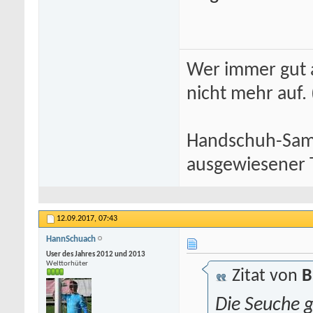
Wer immer gut a
nicht mehr auf.
Handschuh-Samm
ausgewiesener T
12.09.2017,
07:43
HannSchuach
User des Jahres 2012 und 2013
Welttorhüter
Zitat von
B
Die Seuche g