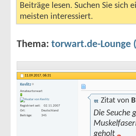
Beiträge lesen. Suchen Sie sich 
meisten interessiert.
Thema:
torwart.de-Lounge 
11.09.2017,
06:31
Kevlitz
Amateurtorwart
Zitat von
B
Registriert seit
02.11.2007
Ort
Deutschland
Die Seuche g
Beiträge
345
Muskelfaser
geholt