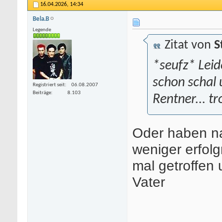
16.04.2026,
14:34
Bela.B
Legende
Zitat von
S
*seufz* Leid
schon schal 
Registriert seit
06.08.2007
Beiträge
8.103
Rentner... t
Oder haben n
weniger erfolg
mal getroffen
Vater