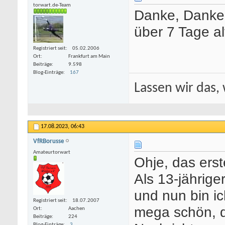
torwart.de-Team
Danke, Danke
über 7 Tage alt
Registriert seit
05.02.2006
Ort
Frankfurt am Main
Beiträge
9.598
Blog-Einträge
167
Lassen wir das, 
17.08.2023,
06:43
VfRBorusse
Amateurtorwart
Ohje, das erst
Als 13-jährige
und nun bin ic
Registriert seit
18.07.2007
mega schön, d
Ort
Aachen
Beiträge
224
Blog-Einträge
3