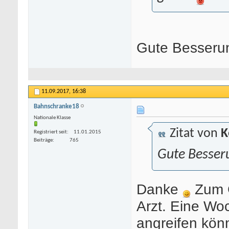
Gute Besseru
11.09.2017,
16:38
Bahnschranke18
Nationale Klasse
Zitat von
K
Registriert seit
11.01.2015
Beiträge
765
Gute Besser
Danke
Zum G
Arzt. Eine Wo
angreifen kön