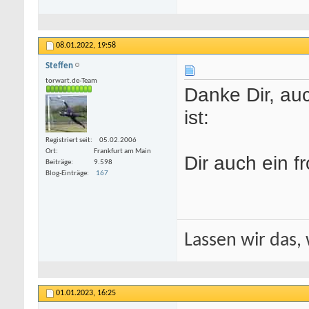
08.01.2022,
19:58
Steffen
torwart.de-Team
Danke Dir, au
ist:
Registriert seit
05.02.2006
Ort
Frankfurt am Main
Dir auch ein f
Beiträge
9.598
Blog-Einträge
167
Lassen wir das, 
01.01.2023,
16:25