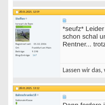
28.01.2025,
12:59
Steffen
torwart.de-Team
*seufz* Leider
schon schal u
Rentner... tr
Registriert seit
05.02.2006
Ort
Frankfurt am Main
Beiträge
9.598
Blog-Einträge
167
Lassen wir das, 
28.01.2025,
13:12
Bahnschranke18
Nationale Klasse
Dann fordere 