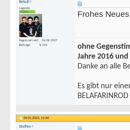
Bela.B
Legende
Frohes Neues 
Registriert seit
06.08.2007
ohne Gegenstim
Beiträge
8.103
Jahre 2016 und
Danke an alle Be
Es gibt nur eine
BELAFARINROD
09.01.2023,
11:44
Steffen