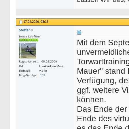
Lassen wir das, 
17.04.2026,
08:35
Steffen
torwart.de-Team
Mit dem Sept
unvermeidliche
Torwarttraini
Registriert seit
05.02.2006
Ort
Frankfurt am Main
Mauer" stand 
Beiträge
9.598
Blog-Einträge
167
Verfügung, de
ggf. weitere V
können.
Das Ende der 
Ende des virtu
es das Ende de