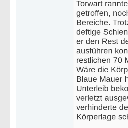
Torwart rannt
getroffen, no
Bereiche. Tro
deftige Schien
er den Rest d
ausführen kon
restlichen 70 
Wäre die Körp
Blaue Mauer hä
Unterleib bek
verletzt ausg
verhinderte de
Körperlage sc