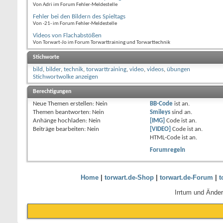
Von Adri im Forum Fehler-Meldestelle
Fehler bei den Bildern des Spieltags
Von -21- im Forum Fehler-Meldestelle
Videos von Flachabstößen
Von Torwart-Jo im Forum Torwarttraining und Torwarttechnik
Stichworte
bild
,
bilder
,
technik
,
torwarttraining
,
video
,
videos
,
übungen
Stichwortwolke anzeigen
Berechtigungen
Neue Themen erstellen:
Nein
BB-Code
ist
an
.
Themen beantworten:
Nein
Smileys
sind
an
.
Anhänge hochladen:
Nein
[IMG]
Code ist
an
.
Beiträge bearbeiten:
Nein
[VIDEO]
Code ist
an
.
HTML-Code ist
an
.
Forumregeln
Home
|
torwart.de-Shop
|
torwart.de-Forum
|
t
Irrtum und Ände