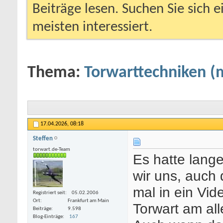
Beiträge lesen. Suchen Sie sich 
meisten interessiert.
Thema:
Torwarttechniken (m
17.04.2026,
08:18
Steffen
torwart.de-Team
Es hatte lang
wir uns, auch
mal in ein Vi
Registriert seit
05.02.2006
Ort
Frankfurt am Main
Torwart am all
Beiträge
9.598
Blog-Einträge
167