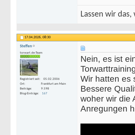
Lassen wir das, 
17.04.2026,
08:30
Steffen
torwart.de-Team
Nein, es ist e
Torwarttrainin
Wir hatten es
Registriert seit
05.02.2006
Ort
Frankfurt am Main
Bessere Qualit
Beiträge
9.598
Blog-Einträge
167
woher wir die 
Anregungen h