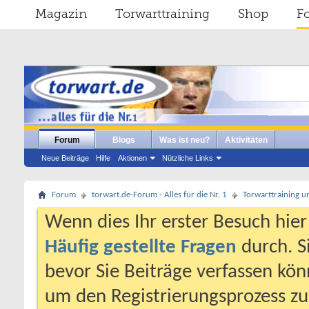
Magazin
Torwarttraining
Shop
F
Forum
Blogs
Was ist neu?
Aktivitäten
Neue Beiträge
Hilfe
Aktionen
Nützliche Links
Forum
torwart.de-Forum - Alles für die Nr. 1
Torwarttraining u
Wenn dies Ihr erster Besuch hier i
Häufig gestellte Fragen
durch. S
bevor Sie Beiträge verfassen könn
um den Registrierungsprozess zu 