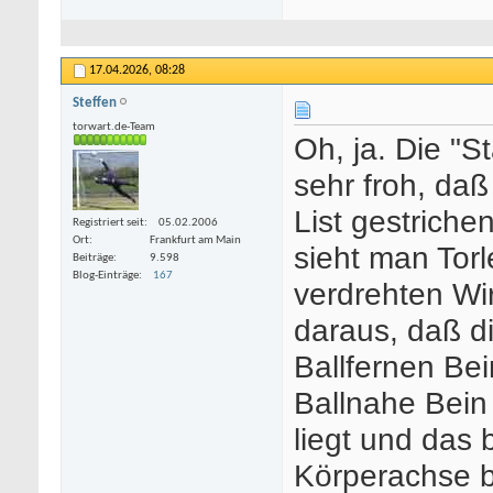
17.04.2026,
08:28
Steffen
torwart.de-Team
Oh, ja. Die "S
sehr froh, da
List gestrich
Registriert seit
05.02.2006
Ort
Frankfurt am Main
sieht man Torl
Beiträge
9.598
Blog-Einträge
167
verdrehten Wir
daraus, daß di
Ballfernen Be
Ballnahe Bein
liegt und das 
Körperachse b