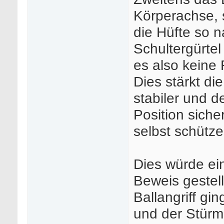
Körperachse, 
die Hüfte so n
Schultergürte
es also keine 
Dies stärkt di
stabiler und d
Position siche
selbst schütze
Dies würde ein
Beweis gestell
Ballangriff gin
und der Stür