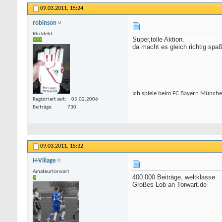
09.03.2011,
15:24
robinson
Blickfeld
Super,tolle Aktion.
da macht es gleich richtig spa
Ich spiele beim FC Bayern München,
Registriert seit
05.02.2006
Beiträge
730
09.03.2011,
15:32
H-Village
Amateurtorwart
400.000 Beiträge, weltklasse
Großes Lob an Torwart.de