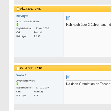
08.03.2011,
09:53
bw90g
Internationale Klasse
Hab nach über 2 Jahren auch 
Registriert seit
23.04.2006
Ort
Rostock
Beiträge
2.135
09.03.2011,
07:10
Wolle
Amateurtorwart
Na dann Gratulation an Torwart
Registriert seit
21.10.2009
Ort
Marburg
Beiträge
137