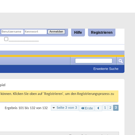
Hilfe
Registrieren
Angemeldet bleiben?
Erweiterte Suche
piel
n können. Klicken Sie oben auf 'Registrieren', um den Registrierungsprozess zu
Seite 3 von 3
1
2
3
Ergebnis 101 bis 132 von 132
Erste