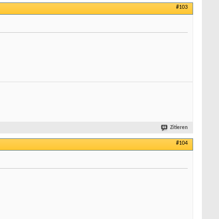
#103
Zitieren
#104