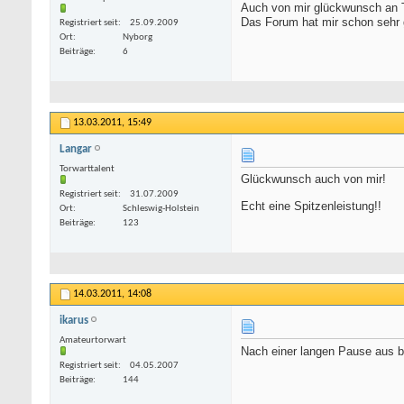
Auch von mir glückwunsch an 
Das Forum hat mir schon sehr ge
Registriert seit
25.09.2009
Ort
Nyborg
Beiträge
6
13.03.2011,
15:49
Langar
Torwarttalent
Glückwunsch auch von mir!
Registriert seit
31.07.2009
Echt eine Spitzenleistung!!
Ort
Schleswig-Holstein
Beiträge
123
14.03.2011,
14:08
ikarus
Amateurtorwart
Nach einer langen Pause aus be
Registriert seit
04.05.2007
Beiträge
144