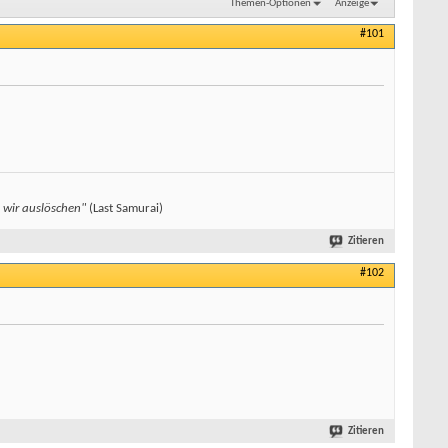
Themen-Optionen
Anzeige
#101
s wir auslöschen"
(Last Samurai)
Zitieren
#102
Zitieren