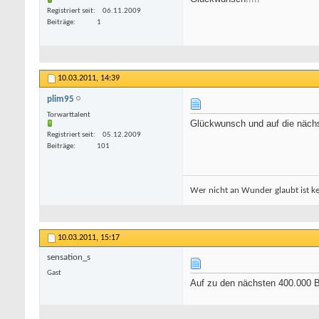
Registriert seit
06.11.2009
Beiträge
1
10.03.2011,
14:39
plim95
Torwarttalent
Glückwunsch und auf die näch
Registriert seit
05.12.2009
Beiträge
101
Wer nicht an Wunder glaubt ist kei
10.03.2011,
15:17
sensation_s
Gast
Auf zu den nächsten 400.000 