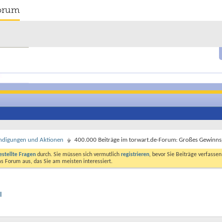
orum
ndigungen und Aktionen
400.000 Beiträge im torwart.de-Forum: Großes Gewinns
estellte Fragen
durch. Sie müssen sich vermutlich
registrieren
, bevor Sie Beiträge verfasse
das Forum aus, das Sie am meisten interessiert.
l