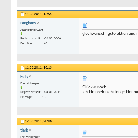
11.03.2011,
13:55
Fanghans
Amateurtorwart
glüchwunsch, gute aktion und 
Registriert seit
05.02.2006
Beiträge
145
11.03.2011,
16:15
Kelly
Freizeitkeeper
Glückwunsch !
Ich bin noch nicht lange hier m
Registriert seit
08.01.2011
Beiträge
13
12.03.2011,
20:08
tjark
Freizeitkeeper