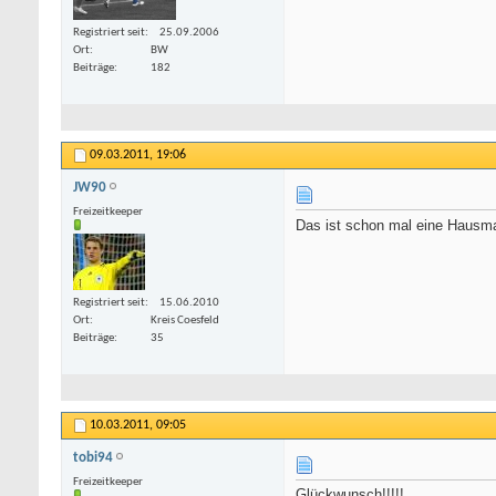
Registriert seit
25.09.2006
Ort
BW
Beiträge
182
09.03.2011,
19:06
JW90
Freizeitkeeper
Das ist schon mal eine Hausmar
Registriert seit
15.06.2010
Ort
Kreis Coesfeld
Beiträge
35
10.03.2011,
09:05
tobi94
Freizeitkeeper
Glückwunsch!!!!!