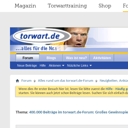
Magazin
Torwarttraining
Shop
F
Forum
Blogs
Was ist neu?
Aktivitäten
Neue Beiträge
Hilfe
Aktionen
Nützliche Links
Forum
Alles rund um das torwart.de-Forum
Neuigkeiten, Ankü
Wenn dies Ihr erster Besuch hier ist, lesen Sie bitte zuerst die
Hilfe - Häufig g
starten. Sie können auch jetzt schon Beiträge lesen. Suchen Sie sich einfach 
Thema:
400.000 Beiträge im torwart.de-Forum: Großes Gewinnspie