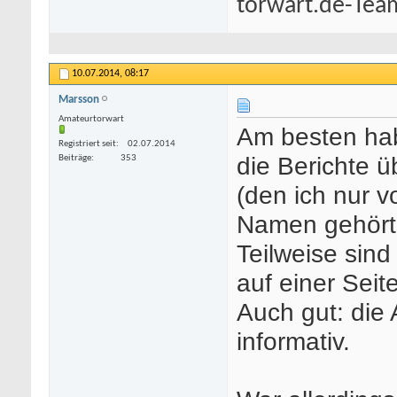
torwart.de-Tea
10.07.2014,
08:17
Marsson
Amateurtorwart
Am besten hab
Registriert seit
02.07.2014
die Berichte 
Beiträge
353
(den ich nur 
Namen gehört
Teilweise sind
auf einer Seite
Auch gut: die
informativ.