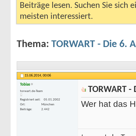
Beiträge lesen. Suchen Sie sich 
meisten interessiert.
Thema:
TORWART - Die 6. 
15.06.2014,
00:06
Tobias
TORWART - D
com/freivideocategorie/4/teen/
torwart.de-Team
-
deutsche porno star
-
kostenlose porno
Registriert seit
05.01.2002
Wer hat das H
Ort
München
Beiträge
2.442