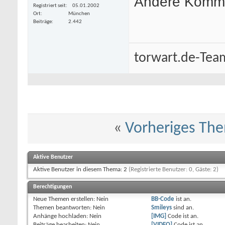
Andere Komm
Registriert seit
05.01.2002
Ort
München
Beiträge
2.442
torwart.de-Tea
«
Vorheriges Th
Aktive Benutzer
Aktive Benutzer in diesem Thema: 2
(Registrierte Benutzer: 0, Gäste: 2)
Berechtigungen
Neue Themen erstellen:
Nein
BB-Code
ist
an
.
Themen beantworten:
Nein
Smileys
sind
an
.
Anhänge hochladen:
Nein
[IMG]
Code ist
an
.
Beiträge bearbeiten:
Nein
[VIDEO]
Code ist
an
.