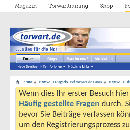
Magazin
Torwarttraining
Shop
F
Forum
Blogs
Was ist neu?
Aktivitäten
Neue Beiträge
Hilfe
Aktionen
Nützliche Links
Forum
TORWART-Magazin und torwart.de-Camp
TORWART: Die e
Wenn dies Ihr erster Besuch hier i
Häufig gestellte Fragen
durch. S
bevor Sie Beiträge verfassen könn
um den Registrierungsprozess zu 