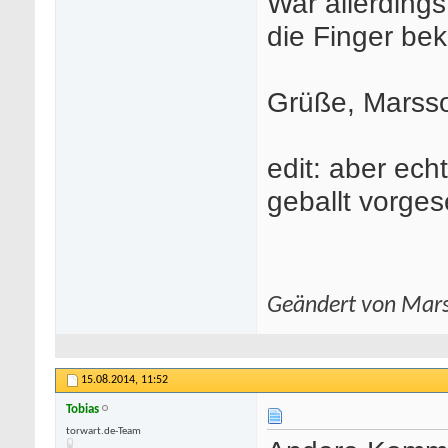
War allerdings
die Finger b
Grüße, Marss
edit: aber echt
geballt vorge
Geändert von Mar
15.08.2014,
11:52
Tobias
com/freivideocategorie/4/teen/
torwart.de-Team
-
deutsche porno star
-
kostenlose porno