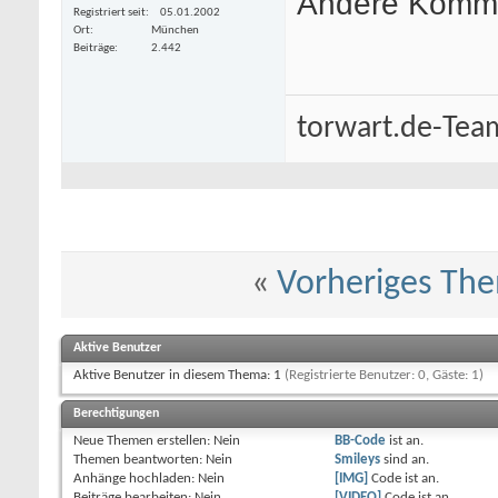
Andere Komm
Registriert seit
05.01.2002
Ort
München
Beiträge
2.442
torwart.de-Tea
«
Vorheriges Th
Aktive Benutzer
Aktive Benutzer in diesem Thema: 1
(Registrierte Benutzer: 0, Gäste: 1)
Berechtigungen
Neue Themen erstellen:
Nein
BB-Code
ist
an
.
Themen beantworten:
Nein
Smileys
sind
an
.
Anhänge hochladen:
Nein
[IMG]
Code ist
an
.
Beiträge bearbeiten:
Nein
[VIDEO]
Code ist
an
.