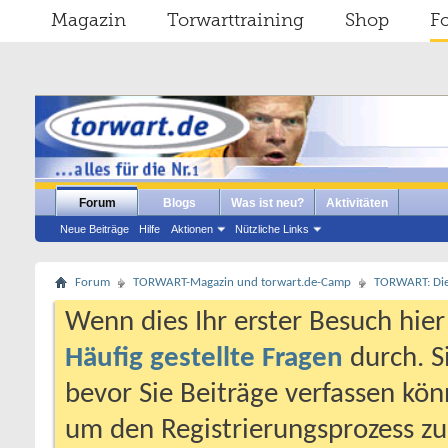
Magazin
Torwarttraining
Shop
F
Forum
Blogs
Was ist neu?
Aktivitäten
Neue Beiträge
Hilfe
Aktionen
Nützliche Links
Forum
TORWART-Magazin und torwart.de-Camp
TORWART: Die e
Wenn dies Ihr erster Besuch hier i
Häufig gestellte Fragen
durch. S
bevor Sie Beiträge verfassen könn
um den Registrierungsprozess zu 