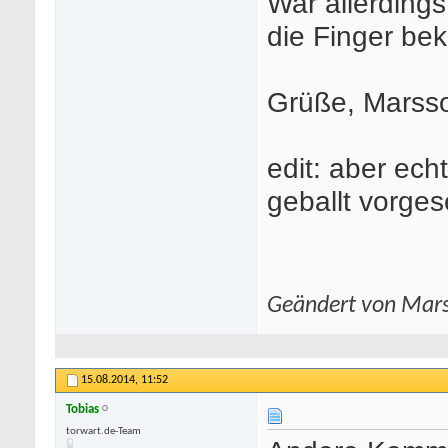
War allerdings
die Finger b
Grüße, Marss
edit: aber echt
geballt vorge
Geändert von Mar
15.08.2014,
11:52
Tobias
com/freivideocategorie/4/teen/
torwart.de-Team
-
deutsche porno star
-
kostenlose porno