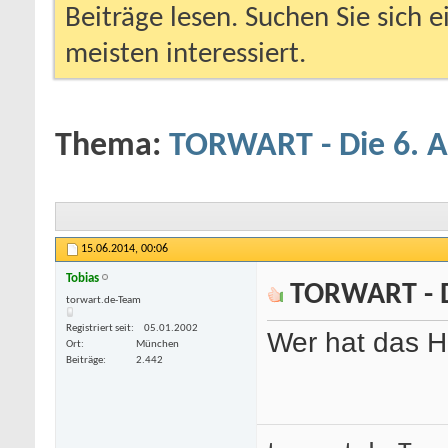
Beiträge lesen. Suchen Sie sich 
meisten interessiert.
Thema:
TORWART - Die 6. 
15.06.2014,
00:06
Tobias
TORWART - D
com/freivideocategorie/4/teen/
torwart.de-Team
-
deutsche porno star
-
kostenlose porno
Registriert seit
05.01.2002
Wer hat das H
Ort
München
Beiträge
2.442