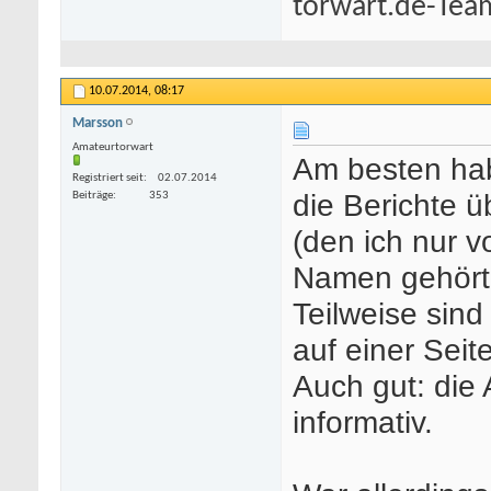
torwart.de-Tea
10.07.2014,
08:17
Marsson
Amateurtorwart
Am besten hab
Registriert seit
02.07.2014
die Berichte 
Beiträge
353
(den ich nur 
Namen gehört
Teilweise sind
auf einer Seite
Auch gut: die
informativ.