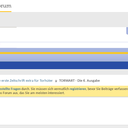
orum
rste Zeitschrift extra für Torhüter
TORWART - Die 6. Ausgabe
estellte Fragen
durch. Sie müssen sich vermutlich
registrieren
, bevor Sie Beiträge verfasse
das Forum aus, das Sie am meisten interessiert.