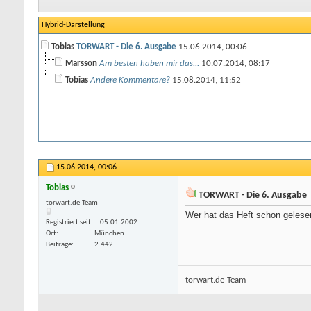
Hybrid-Darstellung
Tobias
TORWART - Die 6. Ausgabe
15.06.2014,
00:06
Marsson
Am besten haben mir das...
10.07.2014,
08:17
Tobias
Andere Kommentare?
15.08.2014,
11:52
15.06.2014,
00:06
Tobias
TORWART - Die 6. Ausgabe
os.com/freivideocategorie/4/teen/
torwart.de-Team
-
deutsche porno star
-
kostenlose porno
Wer hat das Heft schon gelese
Registriert seit
05.01.2002
Ort
München
Beiträge
2.442
torwart.de-Team