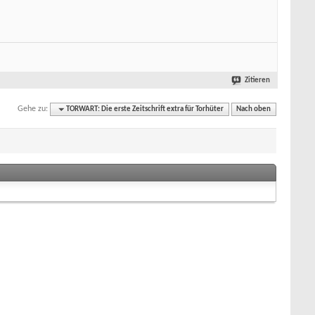
Zitieren
Gehe zu:
TORWART: Die erste Zeitschrift extra für Torhüter
Nach oben