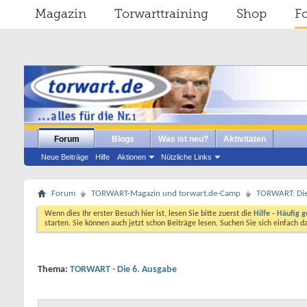
Magazin
Torwarttraining
Shop
F
Forum
Blogs
Was ist neu?
Aktivitäten
Neue Beiträge
Hilfe
Aktionen
Nützliche Links
Forum
TORWART-Magazin und torwart.de-Camp
TORWART: Die e
Wenn dies Ihr erster Besuch hier ist, lesen Sie bitte zuerst die
Hilfe - Häufig g
starten. Sie können auch jetzt schon Beiträge lesen. Suchen Sie sich einfach 
Thema:
TORWART - Die 6. Ausgabe