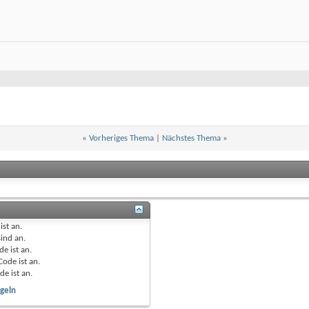
«
Vorheriges Thema
|
Nächstes Thema
»
ist
an
.
sind
an
.
de ist
an
.
Code ist
an
.
de ist
an
.
geln