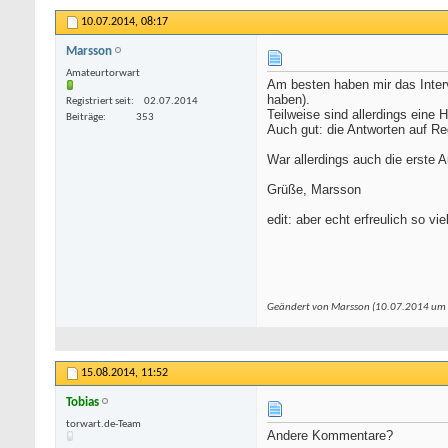
10.07.2014,
08:17
Marsson
Amateurtorwart
Am besten haben mir das Inter
haben).
Registriert seit
02.07.2014
Teilweise sind allerdings eine H
Beiträge
353
Auch gut: die Antworten auf Reg
War allerdings auch die erste 
Grüße, Marsson
edit: aber echt erfreulich so v
Geändert von Marsson (10.07.2014 um
15.08.2014,
11:52
Tobias
os.com/freivideocategorie/4/teen/
torwart.de-Team
-
deutsche porno star
-
kostenlose porno
Andere Kommentare?