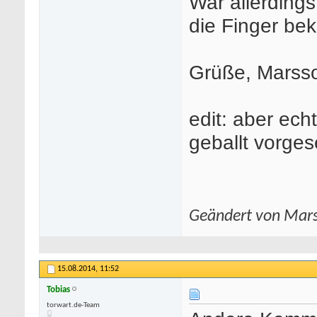
War allerdings
die Finger b
Grüße, Marss
edit: aber echt
geballt vorge
Geändert von Mar
15.08.2014,
11:52
Tobias
.com/freivideocategorie/4/teen/
torwart.de-Team
-
deutsche porno star
-
kostenlose porno