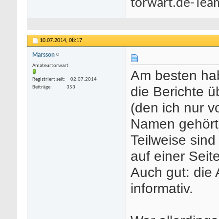
torwart.de-Tea
10.07.2014,
08:17
Marsson
Amateurtorwart
Am besten hab
Registriert seit
02.07.2014
die Berichte 
Beiträge
353
(den ich nur 
Namen gehört
Teilweise sind
auf einer Seite
Auch gut: die
informativ.