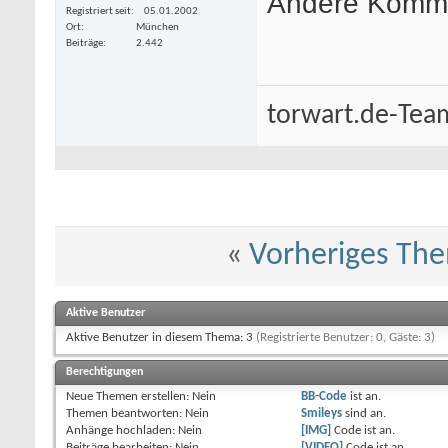
Andere Komm
Registriert seit
05.01.2002
Ort
München
Beiträge
2.442
torwart.de-Tea
«
Vorheriges Th
Aktive Benutzer
Aktive Benutzer in diesem Thema: 3
(Registrierte Benutzer: 0, Gäste: 3)
Berechtigungen
Neue Themen erstellen:
Nein
BB-Code
ist
an
.
Themen beantworten:
Nein
Smileys
sind
an
.
Anhänge hochladen:
Nein
[IMG]
Code ist
an
.
Beiträge bearbeiten:
Nein
[VIDEO]
Code ist
an
.