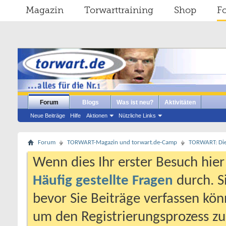
Magazin
Torwarttraining
Shop
F
Forum
Blogs
Was ist neu?
Aktivitäten
Neue Beiträge
Hilfe
Aktionen
Nützliche Links
Forum
TORWART-Magazin und torwart.de-Camp
TORWART: Die e
Wenn dies Ihr erster Besuch hier i
Häufig gestellte Fragen
durch. S
bevor Sie Beiträge verfassen könn
um den Registrierungsprozess zu 