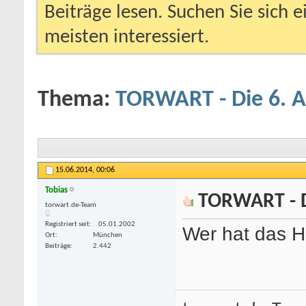
Beiträge lesen. Suchen Sie sich 
meisten interessiert.
Thema:
TORWART - Die 6. 
15.06.2014,
00:06
Tobias
TORWART - D
.com/freivideocategorie/4/teen/
torwart.de-Team
-
deutsche porno star
-
kostenlose porno
Registriert seit
05.01.2002
Wer hat das H
Ort
München
Beiträge
2.442