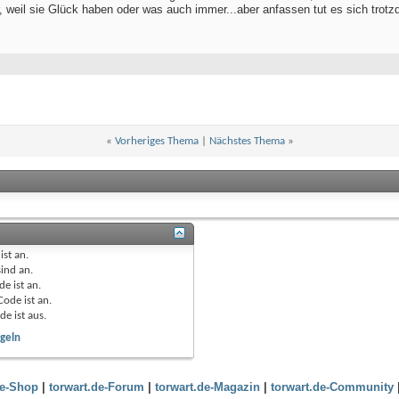
, weil sie Glück haben oder was auch immer...aber anfassen tut es sich trotz
«
Vorheriges Thema
|
Nächstes Thema
»
ist
an
.
sind
an
.
de ist
an
.
Code ist
an
.
de ist
aus
.
geln
de-Shop
|
torwart.de-Forum
|
torwart.de-Magazin
|
torwart.de-Community