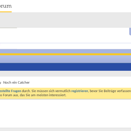
orum
Noch ein Catcher
estellte Fragen
durch. Sie müssen sich vermutlich
registrieren
, bevor Sie Beiträge verfasse
das Forum aus, das Sie am meisten interessiert.