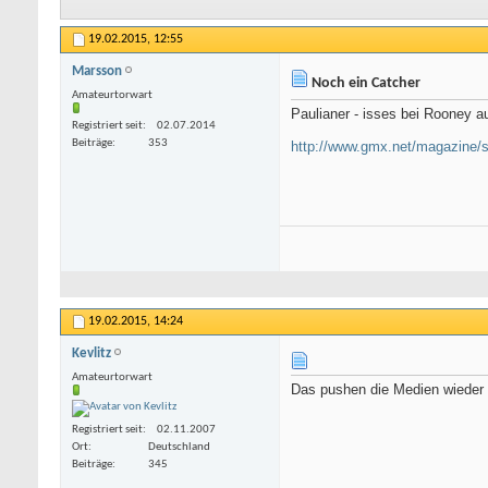
19.02.2015,
12:55
Marsson
Noch ein Catcher
Amateurtorwart
Paulianer - isses bei Rooney 
Registriert seit
02.07.2014
Beiträge
353
http://www.gmx.net/magazine/sp
19.02.2015,
14:24
Kevlitz
Amateurtorwart
Das pushen die Medien wieder ri
Registriert seit
02.11.2007
Ort
Deutschland
Beiträge
345