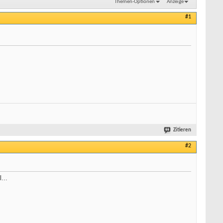
Themen-Optionen
Anzeige
#1
Zitieren
#2
...