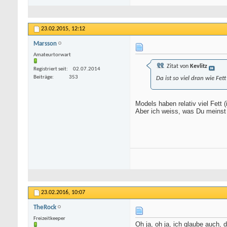
23.02.2015,
12:12
Marsson
Amateurtorwart
Zitat von
Kevlitz
Registriert seit
02.07.2014
Beiträge
353
Da ist so viel dran wie Fet
Models haben relativ viel Fett
Aber ich weiss, was Du meinst 
23.02.2016,
10:07
TheRock
Freizeitkeeper
Oh ja, oh ja, ich glaube auch,