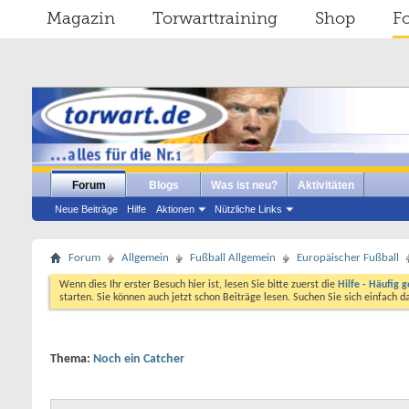
Magazin
Torwarttraining
Shop
F
Forum
Blogs
Was ist neu?
Aktivitäten
Neue Beiträge
Hilfe
Aktionen
Nützliche Links
Forum
Allgemein
Fußball Allgemein
Europäischer Fußball
Wenn dies Ihr erster Besuch hier ist, lesen Sie bitte zuerst die
Hilfe - Häufig g
starten. Sie können auch jetzt schon Beiträge lesen. Suchen Sie sich einfach 
Thema:
Noch ein Catcher