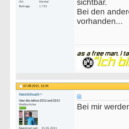
sichtbar.
Ort
Hörstel
Beiträge
1.733
Bei den ander
vorhanden...
07.08.2015,
12:34
HannSchuach
User des Jahres 2012 und 2013
Bei mir werde
Welttorhüter
Registriert seit
31.05.2011