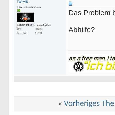
TW-MiK
Internationale Klasse
Das Problem b
Registriert seit
05.02.2006
Abhilfe?
Ort
Hörstel
Beiträge
1.733
«
Vorheriges Th