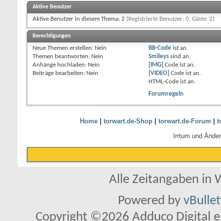
Aktive Benutzer
Aktive Benutzer in diesem Thema: 2
(Registrierte Benutzer: 0, Gäste: 2)
Berechtigungen
Neue Themen erstellen:
Nein
BB-Code
ist
an
.
Themen beantworten:
Nein
Smileys
sind
an
.
Anhänge hochladen:
Nein
[IMG]
Code ist
an
.
Beiträge bearbeiten:
Nein
[VIDEO]
Code ist
an
.
HTML-Code ist
an
.
Forumregeln
Home
|
torwart.de-Shop
|
torwart.de-Forum
|
t
Irrtum und Ände
Alle Zeitangaben in W
Powered by
vBulle
Copyright ©2026 Adduco Digital e.K