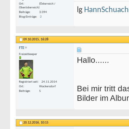
Ort
(Österreich /
Oberösterreich)
lg
HannSchuach
Beiträge
3.094
Blog-Einträge
2
09.10.2015,
16:28
FTE
Freizeitkeeper
Hallo......
Registriert seit
24.11.2014
Bei mir tritt 
Ort
Wackersdorf
Beiträge
5
Bilder im Album
20.12.2016,
10:15