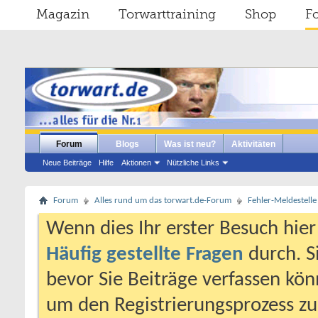
Magazin
Torwarttraining
Shop
F
Forum
Blogs
Was ist neu?
Aktivitäten
Neue Beiträge
Hilfe
Aktionen
Nützliche Links
Forum
Alles rund um das torwart.de-Forum
Fehler-Meldestelle
Wenn dies Ihr erster Besuch hier i
Häufig gestellte Fragen
durch. S
bevor Sie Beiträge verfassen könn
um den Registrierungsprozess zu 