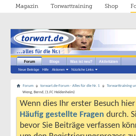
Magazin
Torwarttraining
Shop
F
Forum
Blogs
Was ist neu?
Aktivitäten
Neue Beiträge
Hilfe
Aktionen
Nützliche Links
Forum
torwart.de-Forum - Alles für die Nr. 1
Torwarttraining u
Weng, Bernd, (1.FC Heidenheim)
Wenn dies Ihr erster Besuch hier i
Häufig gestellte Fragen
durch. S
bevor Sie Beiträge verfassen könn