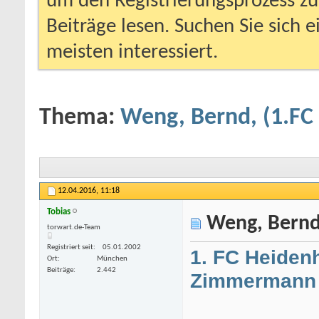
um den Registrierungsprozess zu 
Beiträge lesen. Suchen Sie sich 
meisten interessiert.
Thema:
Weng, Bernd, (1.FC
12.04.2016,
11:18
Tobias
Weng, Bernd,
videocategorie/4/teen/
torwart.de-Team
-
deutsche porno star
-
kostenlose porno
Registriert seit
05.01.2002
1. FC Heiden
Ort
München
Beiträge
2.442
Zimmermann 