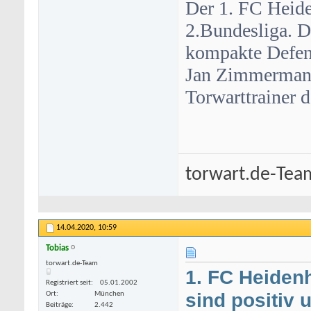
Der 1. FC Heiden
2.Bundesliga. D
kompakte Defen
Jan Zimmerman
Torwarttrainer 
torwart.de-Tea
14.04.2020,
10:59
Tobias
videocategorie/4/teen/
torwart.de-Team
-
deutsche porno star
-
kostenlose porno
1. FC Heiden
Registriert seit
05.01.2002
sind positiv 
Ort
München
Beiträge
2.442