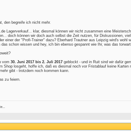
t, den begreife ich nicht mehr.
rt.de Lagerverkauf... klar, diesmal können wir nicht zusammen eine Meisters
ien... doch können wir doch auch selbst die Zeit nutzen, für Diskussionen, vie
er einer der "Profi-Trainer" dazu? Eberhard Trautner aus Leipzig wird's wohl
n das schon wissen und hey, ich bin ebenso gespannt wie Ihr, was das torwa
soweit?
mp vom
30. Juni 2017 bis 2. Juli 2017
geblockt - und in Ruit sind wir dafür ge
 Shop losgeht, hoffe ich, daß es diesmal noch vor Fristablauf keine Karten 
n mehr gibt - trotzdem noch kommen kann.
as zu feiern.
e...