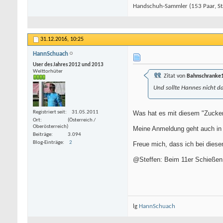
Handschuh-Sammler (153 Paar, St
31.12.2016,
10:25
HannSchuach
User des Jahres 2012 und 2013
Welttorhüter
Zitat von
Bahnschranke
Und sollte Hannes nicht d
Registriert seit
31.05.2011
Was hat es mit diesem "Zucker
Ort
(Österreich /
Oberösterreich)
Meine Anmeldung geht auch in K
Beiträge
3.094
Blog-Einträge
2
Freue mich, dass ich bei diese
@Steffen: Beim 11er Schießen g
lg
HannSchuach