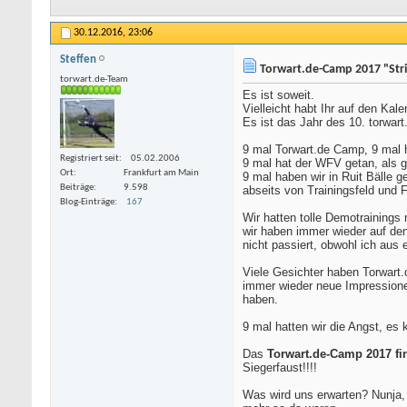
30.12.2016,
23:06
Steffen
Torwart.de-Camp 2017 "Str
torwart.de-Team
Es ist soweit.
Vielleicht habt Ihr auf den Kal
Es ist das Jahr des 10. torwar
9 mal Torwart.de Camp, 9 mal h
Registriert seit
05.02.2006
9 mal hat der WFV getan, als gä
Ort
Frankfurt am Main
9 mal haben wir in Ruit Bälle
Beiträge
9.598
abseits von Trainingsfeld und F
Blog-Einträge
167
Wir hatten tolle Demotrainings 
wir haben immer wieder auf den
nicht passiert, obwohl ich au
Viele Gesichter haben Torwart
immer wieder neue Impressionen
haben.
9 mal hatten wir die Angst, es k
Das
Torwart.de-Camp 2017 fin
Siegerfaust!!!!
Was wird uns erwarten? Nunja, i