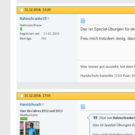
31.12.2016,
13:20
Bahnschranke18
Nationale Klasse
Das ist Spezial-Übungen für d
Registriert seit
11.01.2015
Freu mich trotzdem riesig, das
Beiträge
765
Wer immer gut aussieht, bei dem f
Handschuh-Sammler (153 Paar, St
31.12.2016,
17:05
HannSchuach
User des Jahres 2012 und 2013
Welttorhüter
Zitat von
Bahnschranke
Das ist Spezial-Übungen f
Freu mich trotzdem riesig,