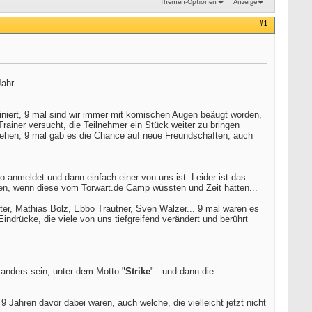
Themen-Optionen
Anzeige
#1
Jahr.
iniert, 9 mal sind wir immer mit komischen Augen beäugt worden,
Trainer versucht, die Teilnehmer ein Stück weiter zu bringen
 sehen, 9 mal gab es die Chance auf neue Freundschaften, auch
 anmeldet und dann einfach einer von uns ist. Leider ist das
hen, wenn diese vom Torwart.de Camp wüssten und Zeit hätten...
er, Mathias Bolz, Ebbo Trautner, Sven Walzer... 9 mal waren es
drücke, die viele von uns tiefgreifend verändert und berührt
 anders sein, unter dem Motto "
Strike
" - und dann die
9 Jahren davor dabei waren, auch welche, die vielleicht jetzt nicht