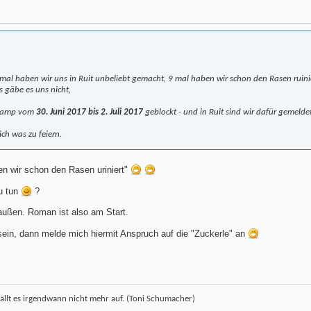
mal haben wir uns in Ruit unbeliebt gemacht, 9 mal haben wir schon den Rasen ruin
 gäbe es uns nicht,
s Camp vom
30. Juni 2017 bis 2. Juli 2017
geblockt - und in Ruit sind wir dafür gemeldet
ich was zu feiern.
en wir schon den Rasen uriniert"
u tun
?
außen. Roman ist also am Start.
sein, dann melde mich hiermit Anspruch auf die "Zuckerle" an
ällt es irgendwann nicht mehr auf. (Toni Schumacher)