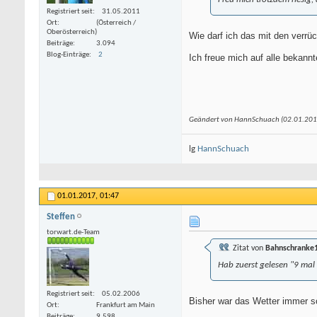
Registriert seit
31.05.2011
Ort
(Österreich /
Oberösterreich)
Wie darf ich das mit den verrü
Beiträge
3.094
Blog-Einträge
2
Ich freue mich auf alle bekan
Geändert von HannSchuach (02.01.20
lg
HannSchuach
01.01.2017,
01:47
Steffen
torwart.de-Team
Zitat von
Bahnschranke
Hab zuerst gelesen "9 mal
Registriert seit
05.02.2006
Bisher war das Wetter immer so
Ort
Frankfurt am Main
Beiträge
9.598