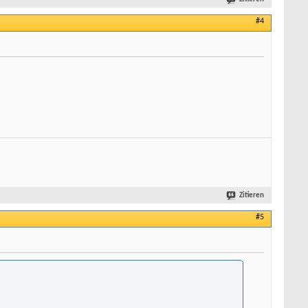
#4
Zitieren
#5