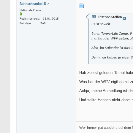
Bahnschranke18
Nationale Klasse
Zitat von
Steffen
Registriert seit
11.01.2015
Beiträge
765
Es ist soweit.
9 mal Torwart.de Camp, 9 
mal hat der WFV getan, als
Also, im Kalender ist da
Denn, wir haben ja eigentl
Hab zuerst gelesen "9 mal hab
Was hat der WFV eigtl damit z
Achja, meine Anmedlung ist dr
Und sollte Hannes nicht dabei 
Wer immer gut aussieht, bei dem f