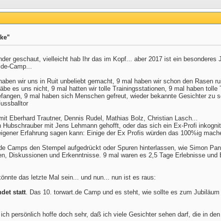
ike"
ender geschaut, vielleicht hab Ihr das im Kopf... aber 2017 ist ein besonderes 
t.de-Camp...
aben wir uns in Ruit unbeliebt gemacht, 9 mal haben wir schon den Rasen ru
be es uns nicht, 9 mal hatten wir tolle Trainingsstationen, 9 mal haben tolle 
 gefangen, 9 mal haben sich Menschen gefreut, wieder bekannte Gesichter zu
ussballtor
mit Eberhard Trautner, Dennis Rudel, Mathias Bolz, Christian Lasch...
 Hubschrauber mit Jens Lehmann gehofft, oder das sich ein Ex-Profi inkognito
s eigener Erfahrung sagen kann: Einige der Ex Profis würden das 100%ig mac
.de Camps den Stempel aufgedrückt oder Spuren hinterlassen, wie Simon Pant
, Diskussionen und Erkenntnisse. 9 mal waren es 2,5 Tage Erlebnisse und Ein
önnte das letzte Mal sein... und nun... nun ist es raus:
det statt
. Das 10. torwart.de Camp und es steht, wie sollte es zum Jubiläum
ch persönlich hoffe doch sehr, daß ich viele Gesichter sehen darf, die in den 