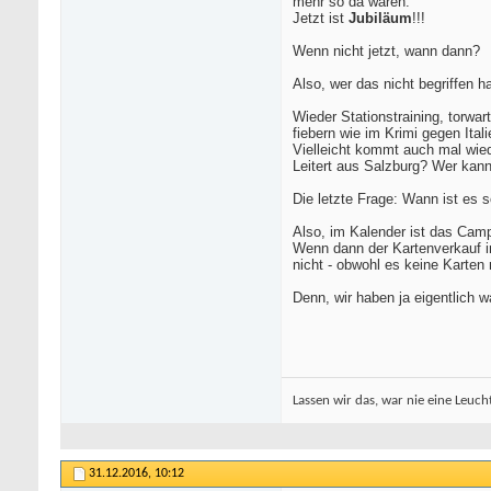
mehr so da waren.
Jetzt ist
Jubiläum
!!!
Wenn nicht jetzt, wann dann?
Also, wer das nicht begriffen ha
Wieder Stationstraining, torwa
fiebern wie im Krimi gegen Ital
Vielleicht kommt auch mal wied
Leitert aus Salzburg? Wer kan
Die letzte Frage: Wann ist es 
Also, im Kalender ist das Ca
Wenn dann der Kartenverkauf im
nicht - obwohl es keine Karte
Denn, wir haben ja eigentlich w
Lassen wir das, war nie eine Leucht
31.12.2016,
10:12