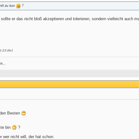
mit zu tun
?
ollte er das nicht bloß akzeptieren und tolerieren, sondern vielleicht auch m
6:23
Uhr)
e...
 den Besten
ste bin
?
 wer nicht will, der hat schon.