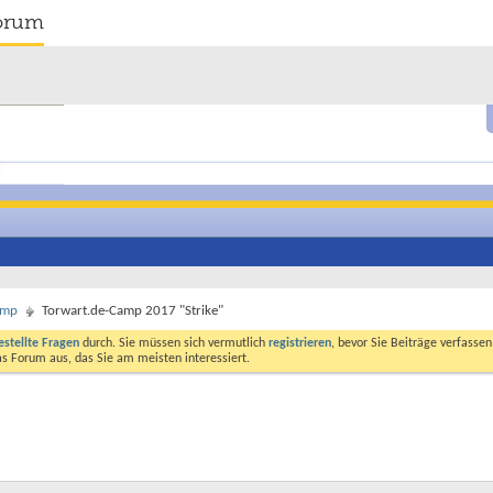
orum
amp
Torwart.de-Camp 2017 "Strike"
estellte Fragen
durch. Sie müssen sich vermutlich
registrieren
, bevor Sie Beiträge verfasse
das Forum aus, das Sie am meisten interessiert.