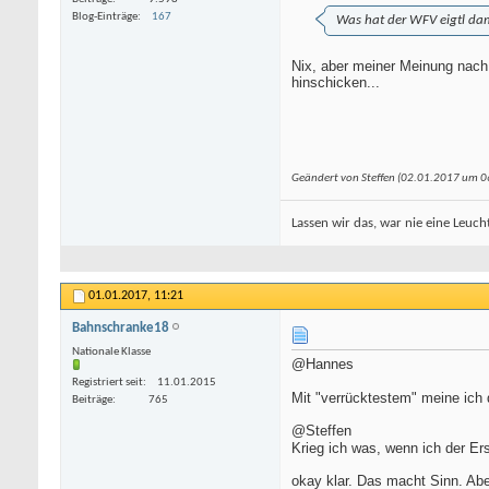
Blog-Einträge
167
Was hat der WFV eigtl da
Nix, aber meiner Meinung nach s
hinschicken...
Geändert von Steffen (02.01.2017 um
0
Lassen wir das, war nie eine Leucht
01.01.2017,
11:21
Bahnschranke18
Nationale Klasse
@Hannes
Registriert seit
11.01.2015
Mit "verrücktestem" meine ich
Beiträge
765
@Steffen
Krieg ich was, wenn ich der Er
okay klar. Das macht Sinn. Aber