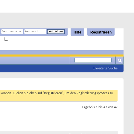
Hilfe
Registrieren
Angemeldet bleiben?
Erweiterte Suche
n können. Klicken Sie oben auf 'Registrieren', um den Registrierungsprozess zu
Ergebnis 1 bis 47 von 47