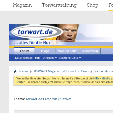
Magazin
Torwarttraining
Shop
F
Forum
Blogs
Was ist neu?
Aktivitäten
Neue Beiträge
Hilfe
Aktionen
Nützliche Links
Forum
TORWART-Magazin und torwart.de-Camp
torwart.de-C
Wenn dies Ihr erster Besuch hier ist, lesen Sie bitte zuerst die
Hilfe - Häufig g
starten. Sie können auch jetzt schon Beiträge lesen. Suchen Sie sich einfach 
Thema:
Torwart.de-Camp 2017 "Strike"