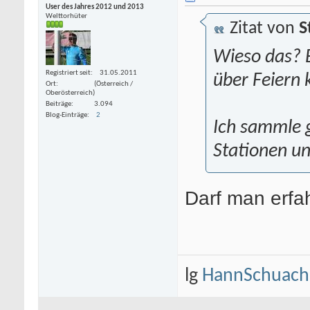
User des Jahres 2012 und 2013
Welttorhüter
Zitat von
S
Wieso das? B
Registriert seit
31.05.2011
über Feiern 
Ort
(Österreich /
Oberösterreich)
Beiträge
3.094
Blog-Einträge
2
Ich sammle 
Stationen u
Darf man erfa
lg
HannSchuach