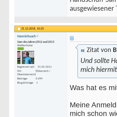
Handschuh-Samm
ausgewiesener T
31.12.2016,
10:25
HannSchuach
User des Jahres 2012 und 2013
Welttorhüter
Zitat von
B
Und sollte H
Registriert seit
31.05.2011
mich hiermit
Ort
(Österreich /
Oberösterreich)
Beiträge
3.094
Blog-Einträge
2
Was hat es mi
Meine Anmeldu
mich schon wie