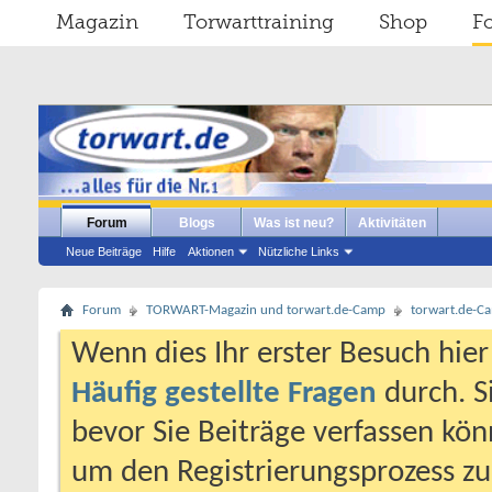
Magazin
Torwarttraining
Shop
F
Forum
Blogs
Was ist neu?
Aktivitäten
Neue Beiträge
Hilfe
Aktionen
Nützliche Links
Forum
TORWART-Magazin und torwart.de-Camp
torwart.de-C
Wenn dies Ihr erster Besuch hier i
Häufig gestellte Fragen
durch. S
bevor Sie Beiträge verfassen könn
um den Registrierungsprozess zu 