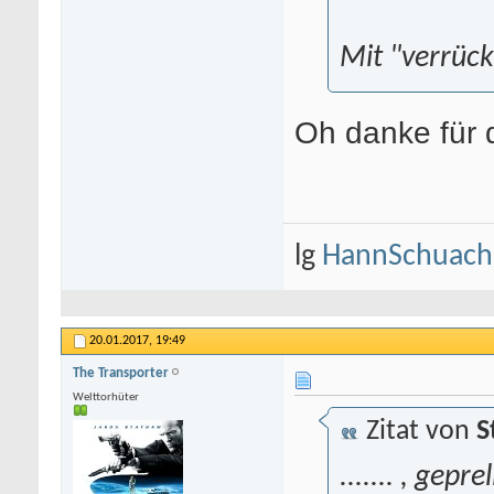
Mit "verrüc
Oh danke für
lg
HannSchuach
20.01.2017,
19:49
The Transporter
Welttorhüter
Zitat von
S
....... , gep