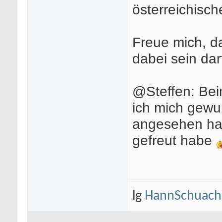
österreichisch
Freue mich, da
dabei sein da
@Steffen: Bei
ich mich gewun
angesehen hab
gefreut habe
lg
HannSchuach