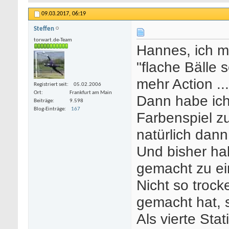
09.03.2017,
06:19
Steffen
torwart.de-Team
Hannes, ich 
"flache Bälle 
mehr Action ..
Registriert seit
05.02.2006
Ort
Frankfurt am Main
Dann habe ich
Beiträge
9.598
Blog-Einträge
167
Farbenspiel z
natürlich dann
Und bisher ha
gemacht zu ei
Nicht so trock
gemacht hat, 
Als vierte Sta