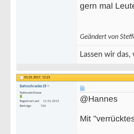
gern mal Leute
Geändert von Stef
Lassen wir das, 
01.01.2017,
11:21
Bahnschranke18
Nationale Klasse
@Hannes
Registriert seit
11.01.2015
Beiträge
765
Mit "verrückt