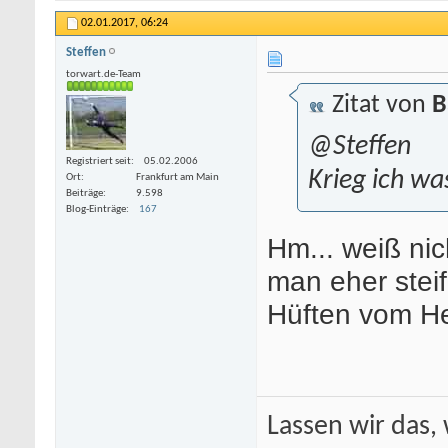
02.01.2017,
06:24
Steffen
torwart.de-Team
Zitat von
B
@Steffen
Registriert seit
05.02.2006
Krieg ich wa
Ort
Frankfurt am Main
Beiträge
9.598
Blog-Einträge
167
Hm... weiß ni
man eher stei
Hüften vom He
Lassen wir das, 