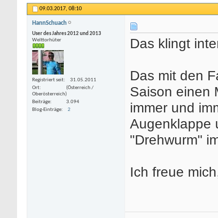
09.03.2017,
08:10
HannSchuach
User des Jahres 2012 und 2013
Das klingt in
Welttorhüter
Das mit den Fa
Registriert seit
31.05.2011
Saison einen M
Ort
(Österreich /
Oberösterreich)
Beiträge
3.094
immer und imm
Blog-Einträge
2
Augenklappe u
"Drehwurm" i
Ich freue mich