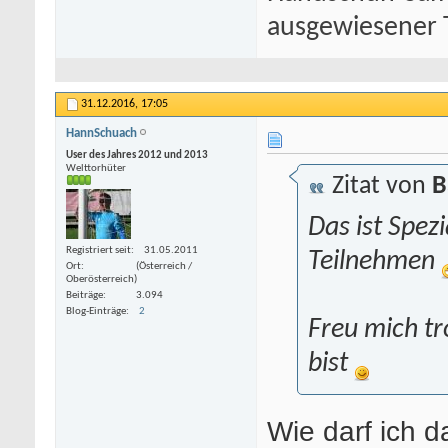
ausgewiesener T
31.12.2016,
17:05
HannSchuach
User des Jahres 2012 und 2013
Welttorhüter
Zitat von
B
Das ist Spez
Registriert seit
31.05.2011
Teilnehmen
Ort
(Österreich /
Oberösterreich)
Beiträge
3.094
Blog-Einträge
2
Freu mich tr
bist
Wie darf ich d