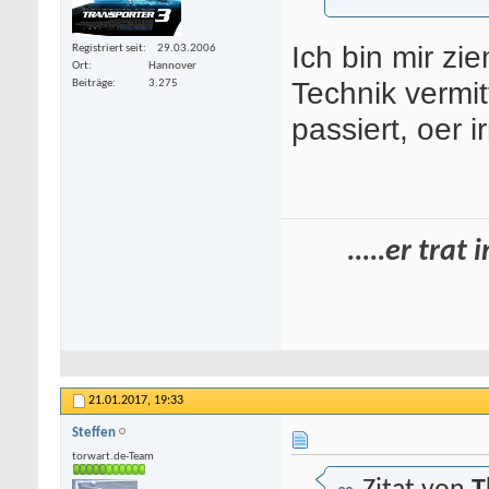
Ich bin mir zie
Registriert seit
29.03.2006
Ort
Hannover
Technik vermi
Beiträge
3.275
passiert, oer i
.....er tra
21.01.2017,
19:33
Steffen
torwart.de-Team