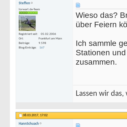
Steffen
torwart.de-Team
Wieso das? Bri
über Feiern k
Registriert seit
05.02.2006
Ort
Frankfurt am Main
Ich sammle ge
Beiträge
9.598
Blog-Einträge
167
Stationen und
zusammen.
Lassen wir das, 
08.03.2017,
17:02
HannSchuach