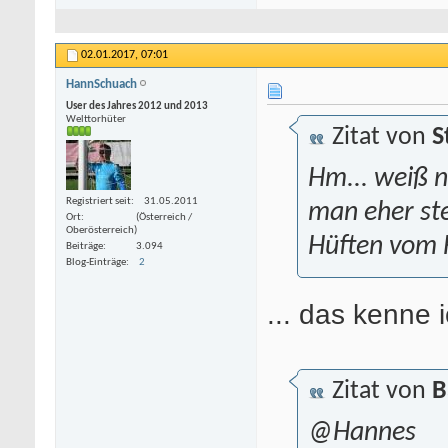
02.01.2017,
07:01
HannSchuach
User des Jahres 2012 und 2013
Welttorhüter
Zitat von
S
Hm... weiß n
Registriert seit
31.05.2011
man eher ste
Ort
(Österreich /
Oberösterreich)
Hüften vom H
Beiträge
3.094
Blog-Einträge
2
... das kenne 
Zitat von
B
@Hannes