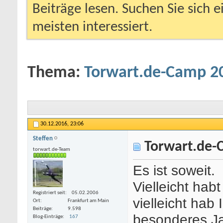
Beiträge lesen. Suchen Sie sich 
meisten interessiert.
Thema:
Torwart.de-Camp 20
30.12.2016,
23:06
Steffen
Torwart.de-C
torwart.de-Team
Es ist soweit.
Vielleicht hab
Registriert seit
05.02.2006
vielleicht hab 
Ort
Frankfurt am Main
Beiträge
9.598
besonderes Ja
Blog-Einträge
167