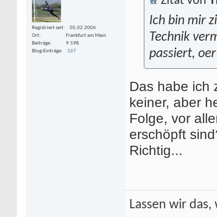
Zitat von
T
Ich bin mir z
Registriert seit
05.02.2006
Technik ver
Ort
Frankfurt am Main
Beiträge
9.598
passiert, oer
Blog-Einträge
167
Das habe ich z
keiner, aber he
Folge, vor al
erschöpft sind
Richtig...
Lassen wir das, 