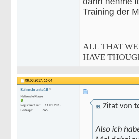
dann nehme ic
Training der M
ALL THAT WE
HAVE THOUG
08.03.2017,
16:04
Bahnschranke18
Nationale Klasse
Zitat von
t
Registriert seit
11.01.2015
Beiträge
765
Also ich hab