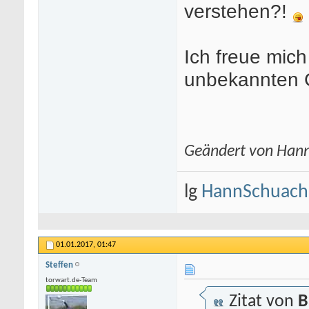
verstehen?!
Ich freue mich
unbekannten 
Geändert von Han
lg
HannSchuach
01.01.2017,
01:47
Steffen
torwart.de-Team
Zitat von
B