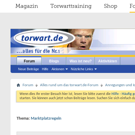
Magazin
Torwarttraining
Shop
F
Forum
Blogs
Was ist neu?
Aktivitäten
Neue Beiträge
Hilfe
Aktionen
Nützliche Links
Forum
Alles rund um das torwart.de-Forum
Anregungen und I
Wenn dies Ihr erster Besuch hier ist, lesen Sie bitte zuerst die
Hilfe - Häufig g
starten. Sie können auch jetzt schon Beiträge lesen. Suchen Sie sich einfach 
Thema:
Marktplatzregeln