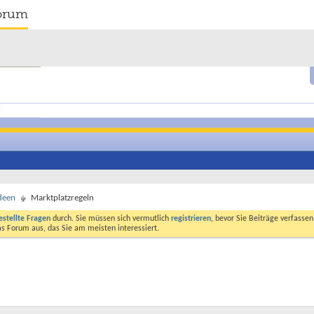
orum
deen
Marktplatzregeln
estellte Fragen
durch. Sie müssen sich vermutlich
registrieren
, bevor Sie Beiträge verfasse
das Forum aus, das Sie am meisten interessiert.