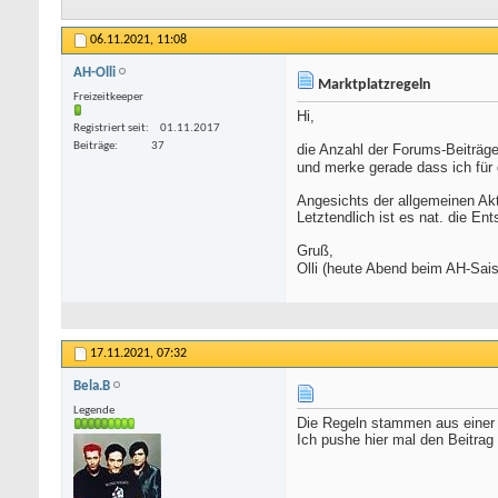
06.11.2021,
11:08
AH-Olli
Marktplatzregeln
Freizeitkeeper
Hi,
Registriert seit
01.11.2017
Beiträge
37
die Anzahl der Forums-Beiträge
und merke gerade dass ich für
Angesichts der allgemeinen Ak
Letztendlich ist es nat. die En
Gruß,
Olli (heute Abend beim AH-Sai
17.11.2021,
07:32
Bela.B
Legende
Die Regeln stammen aus einer Z
Ich pushe hier mal den Beitrag