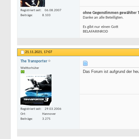
Registriert seit
06.08.2007
ohne Gegenstimmen gewählter To
Beiträge
8.103
Danke an alle Beteiligten.
Es gibt nur einen Gott
BELAFARINROD
21.11.2021,
17:07
The Transporter
Welttorhüter
Das Forum ist aufgrund der heu
Registriert seit
29.03.2006
Ort
Hannover
Beiträge
3.275