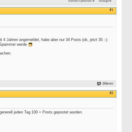
Themen-Optionen
Anzeige
#1
 4 Jahren angemeldet, habe aber nur 34 Posts (ok, jetzt 35 :-)
um Spammer werde
machen.
Zitieren
#2
 generell jeden Tag 100 + Posts gepostet wurden.