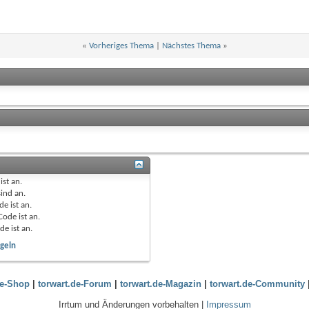
«
Vorheriges Thema
|
Nächstes Thema
»
ist
an
.
sind
an
.
de ist
an
.
Code ist
an
.
de ist
an
.
geln
de-Shop
|
torwart.de-Forum
|
torwart.de-Magazin
|
torwart.de-Community
Irrtum und Änderungen vorbehalten |
Impressum