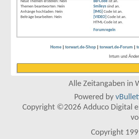
Neue Themen erstellen:
Nein
BB-Code
ist
an
.
Themen beantworten:
Nein
Smileys
sind
an
.
Anhänge hochladen:
Nein
[IMG]
Code ist
an
.
Beiträge bearbeiten:
Nein
[VIDEO]
Code ist
an
.
HTML-Code ist
an
.
Forumregeln
Home
|
torwart.de-Shop
|
torwart.de-Forum
|
t
Irrtum und Ände
Alle Zeitangaben in W
Powered by
vBulle
Copyright ©2026 Adduco Digital e.K
vo
Copyright 1999