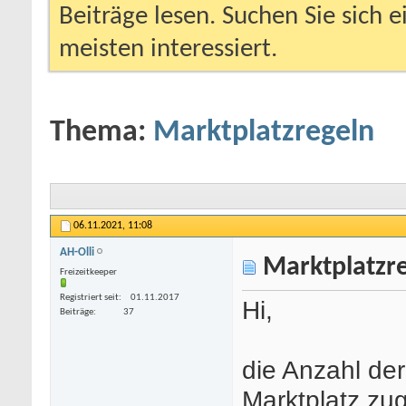
Beiträge lesen. Suchen Sie sich 
meisten interessiert.
Thema:
Marktplatzregeln
06.11.2021,
11:08
AH-Olli
Marktplatzr
Freizeitkeeper
Registriert seit
01.11.2017
Hi,
Beiträge
37
die Anzahl de
Marktplatz zu