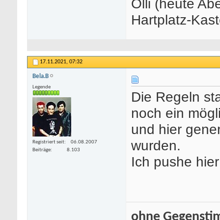
Olli (heute A
Hartplatz-Kas
17.11.2021,
07:32
Bela.B
Legende
Die Regeln st
noch ein mögli
und hier gener
wurden.
Registriert seit
06.08.2007
Beiträge
8.103
Ich pushe hier
ohne Gegenstim