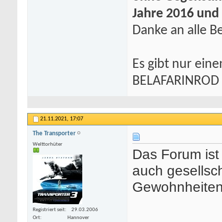
Jahre 2016 und
Danke an alle Be
Es gibt nur eine
BELAFARINROD
21.11.2021,
17:07
The Transporter
Welttorhüter
Das Forum ist
auch gesellsc
Gewohnheiten t
Registriert seit
29.03.2006
Ort
Hannover