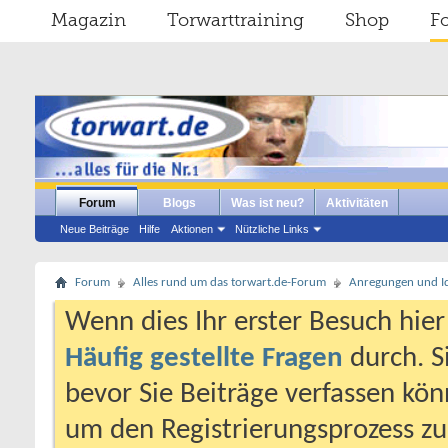
Magazin
Torwarttraining
Shop
F
Forum
Blogs
Was ist neu?
Aktivitäten
Neue Beiträge
Hilfe
Aktionen
Nützliche Links
Forum
Alles rund um das torwart.de-Forum
Anregungen und I
Wenn dies Ihr erster Besuch hier i
Häufig gestellte Fragen
durch. S
bevor Sie Beiträge verfassen könn
um den Registrierungsprozess zu 