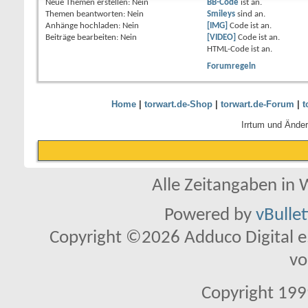
Neue Themen erstellen:
Nein
BB-Code
ist
an
.
Themen beantworten:
Nein
Smileys
sind
an
.
Anhänge hochladen:
Nein
[IMG]
Code ist
an
.
Beiträge bearbeiten:
Nein
[VIDEO]
Code ist
an
.
HTML-Code ist
an
.
Forumregeln
Home
|
torwart.de-Shop
|
torwart.de-Forum
|
t
Irrtum und Ände
Alle Zeitangaben in W
Powered by
vBulle
Copyright ©2026 Adduco Digital e.K
vo
Copyright 1999