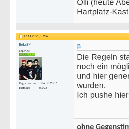
Olli (heute A
Hartplatz-Kas
17.11.2021,
07:32
Bela.B
Legende
Die Regeln st
noch ein mögli
und hier gener
wurden.
Registriert seit
06.08.2007
Beiträge
8.103
Ich pushe hier
ohne Gegenstim