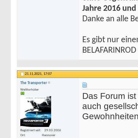
Jahre 2016 und
Danke an alle Be
Es gibt nur eine
BELAFARINROD
21.11.2021,
17:07
The Transporter
Welttorhüter
Das Forum ist
auch gesellsc
Gewohnheiten t
Registriert seit
29.03.2006
Ort
Hannover