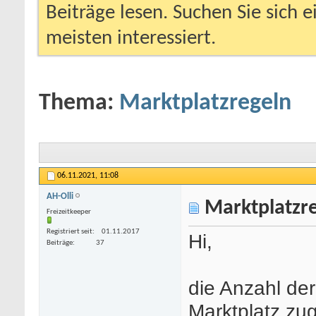
Beiträge lesen. Suchen Sie sich 
meisten interessiert.
Thema:
Marktplatzregeln
06.11.2021,
11:08
AH-Olli
Marktplatzr
Freizeitkeeper
Registriert seit
01.11.2017
Hi,
Beiträge
37
die Anzahl de
Marktplatz zu