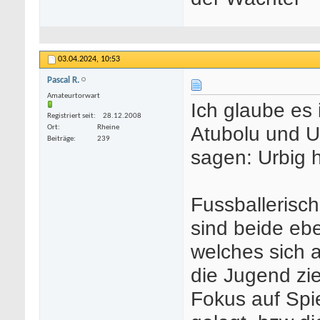
03.04.2024,
10:53
Pascal R.
Amateurtorwart
Ich glaube es 
Registriert seit
28.12.2008
Atubolu und Ur
Ort
Rheine
Beiträge
239
sagen: Urbig h
Fussballerisch
sind beide eb
welches sich 
die Jugend zie
Fokus auf Spi