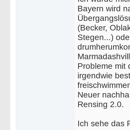
Bayern wird n
Übergangslösu
(Becker, Obla
Stegen...) od
drumherumko
Marmadashvilli
Probleme mit 
irgendwie bes
freischwimmen
Neuer nachhalt
Rensing 2.0.
Ich sehe das P