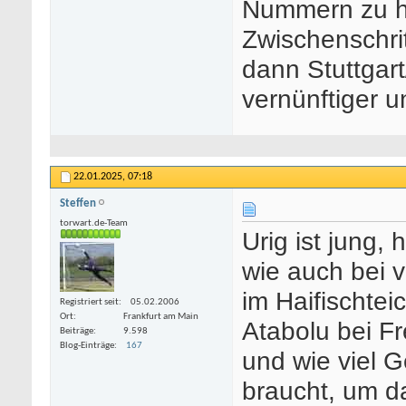
Nummern zu ho
Zwischenschri
dann Stuttgar
vernünftiger u
22.01.2025,
07:18
Steffen
torwart.de-Team
Urig ist jung, 
wie auch bei v
im Haifischtei
Registriert seit
05.02.2006
Ort
Frankfurt am Main
Atabolu bei Fr
Beiträge
9.598
Blog-Einträge
167
und wie viel G
braucht, um d