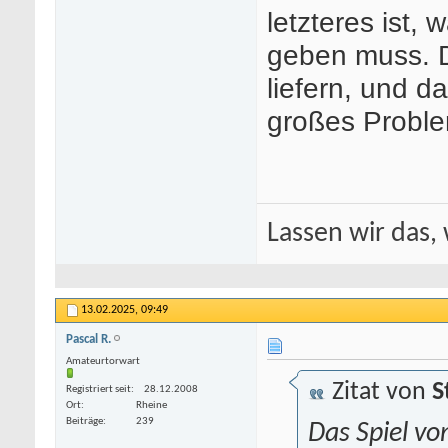
letzteres ist,
geben muss. D
liefern, und da
großes Probl
Lassen wir das, 
13.02.2025,
09:49
Pascal R.
Amateurtorwart
Zitat von
S
Registriert seit
28.12.2008
Ort
Rheine
Beiträge
239
Das Spiel vo