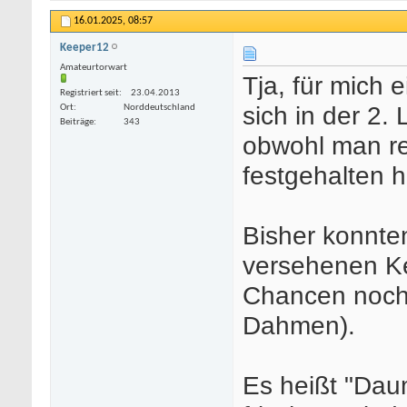
16.01.2025,
08:57
Keeper12
Amateurtorwart
Tja, für mich 
Registriert seit
23.04.2013
sich in der 2.
Ort
Norddeutschland
Beiträge
343
obwohl man re
festgehalten h
Bisher konnten
versehenen Ke
Chancen noch 
Dahmen).
Es heißt "Dau