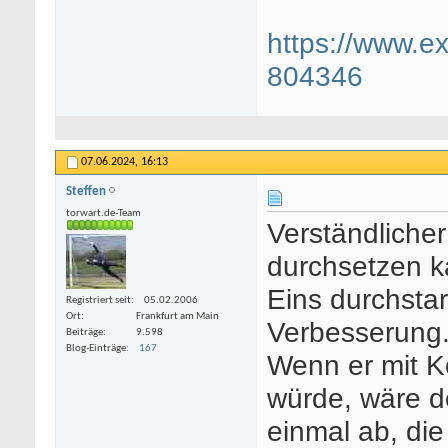
https://www.ex
804346
07.06.2024,
16:13
Steffen
torwart.de-Team
Verständlicher
durchsetzen k
Eins durchstar
Registriert seit
05.02.2006
Ort
Frankfurt am Main
Verbesserung
Beiträge
9.598
Blog-Einträge
167
Wenn er mit K
würde, wäre de
einmal ab, die