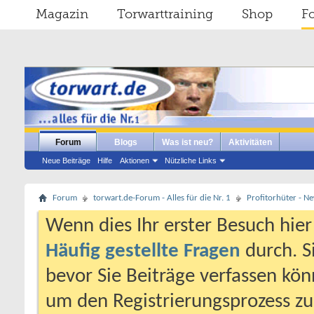
Magazin
Torwarttraining
Shop
F
Forum
Blogs
Was ist neu?
Aktivitäten
Neue Beiträge
Hilfe
Aktionen
Nützliche Links
Forum
torwart.de-Forum - Alles für die Nr. 1
Profitorhüter - N
Wenn dies Ihr erster Besuch hier i
Häufig gestellte Fragen
durch. S
bevor Sie Beiträge verfassen könn
um den Registrierungsprozess zu 