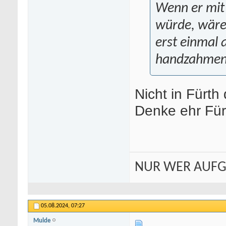
Wenn er mit
würde, wäre
erst einmal a
handzahmen 
Nicht in Fürth
Denke ehr Fürt
NUR WER AUFG
05.08.2024,
07:27
Mulde