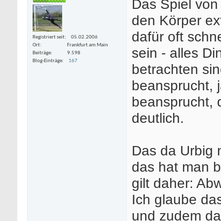
Das Spiel von 
den Körper ex
dafür oft schn
Registriert seit
05.02.2006
Ort
Frankfurt am Main
sein - alles D
Beiträge
9.598
Blog-Einträge
167
betrachten sind
beansprucht, 
beansprucht, d
deutlich.
Das da Urbig n
das hat man b
gilt daher: Ab
Ich glaube das
und zudem dan