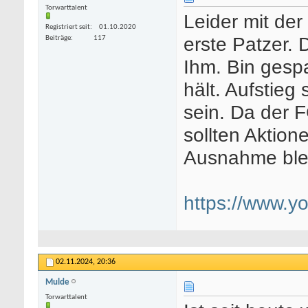
Torwarttalent
Leider mit der
Registriert seit
01.10.2020
erste Patzer. 
Beiträge
117
Ihm. Bin gesp
hält. Aufstieg 
sein. Da der 
sollten Aktio
Ausnahme ble
https://www.
02.11.2024,
20:36
Mulde
Torwarttalent