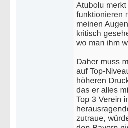
Atubolu merkt
funktionieren 
meinen Augen 
kritisch geseh
wo man ihm we
Daher muss m
auf Top-Niveau
höheren Druck
das er alles m
Top 3 Verein i
herausragende
zutraue, würd
den Bayern ni