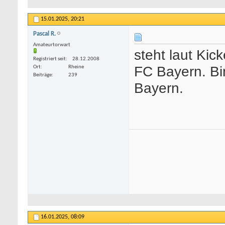
15.01.2025,
20:21
Pascal R.
Amateurtorwart
steht laut Kic
Registriert seit
28.12.2008
FC Bayern. Bin
Ort
Rheine
Beiträge
239
Bayern.
16.01.2025,
08:09