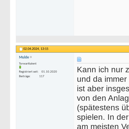
02.04.2024,
13:15
Mulde
Torwarttalent
Kann ich nur 
Registriert seit
01.10.2020
und da immer 
Beiträge
117
ist aber insge
von den Anlag
(spätestens ü
spielen. In d
am meisten V