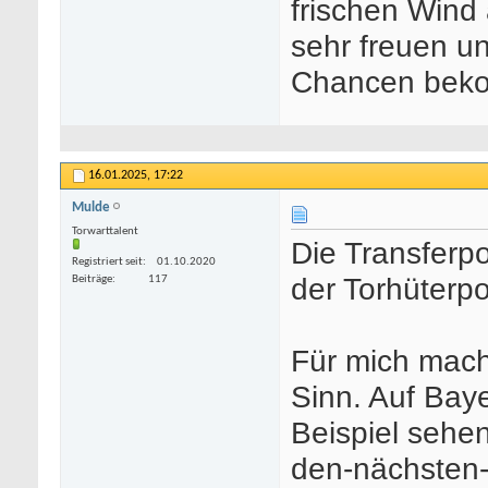
frischen Wind
sehr freuen un
Chancen beko
16.01.2025,
17:22
Mulde
Torwarttalent
Die Transferpo
Registriert seit
01.10.2020
der Torhüterpo
Beiträge
117
Für mich mach
Sinn. Auf Bay
Beispiel sehe
den-nächsten-