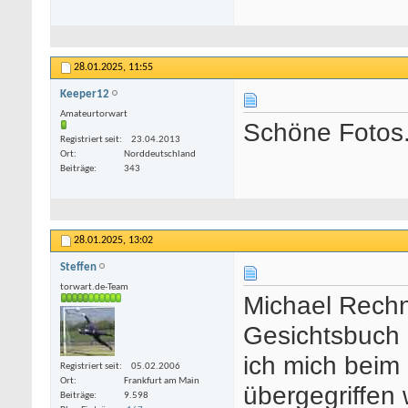
28.01.2025,
11:55
Keeper12
Amateurtorwart
Schöne Fotos.
Registriert seit
23.04.2013
Ort
Norddeutschland
Beiträge
343
28.01.2025,
13:02
Steffen
torwart.de-Team
Michael Rechn
Gesichtsbuch g
ich mich beim 
Registriert seit
05.02.2006
Ort
Frankfurt am Main
übergegriffen 
Beiträge
9.598