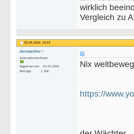
wirklich beein
Vergleich zu 
02.04.2024,
14:59
derwaechter
Internationale Klasse
Nix weltbewe
Registriert seit
05.02.2006
Beiträge
1.368
https://www.
der Wächter