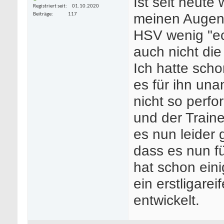
Ist seit heute
Registriert seit
01.10.2020
meinen Augen 
Beiträge
117
HSV wenig "ec
auch nicht die
Ich hatte sch
es für ihn un
nicht so perfo
und der Traine
es nun leider 
dass es nun f
hat schon eini
ein erstligare
entwickelt.