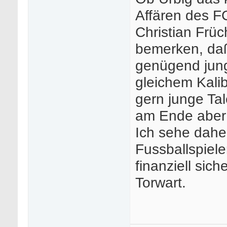
Affären des F
Christian Früc
bemerken, daß
genügend jung
gleichem Kali
gern junge Tal
am Ende aber 
Ich sehe daher
Fussballspieler
finanziell sic
Torwart.