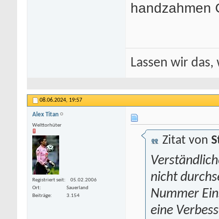
handzahmen G
Lassen wir das, 
08.06.2024,
19:57
Alex Titan
Welttorhüter
Zitat von
S
Verständlich
nicht durchs
Registriert seit
05.02.2006
Ort
Sauerland
Nummer Eins
Beiträge
3.154
eine Verbes