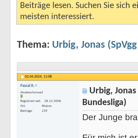
Beiträge lesen. Suchen Sie sich 
meisten interessiert.
Thema:
Urbig, Jonas (SpVgg
02.04.2024,
11:08
Pascal R.
Urbig, Jonas 
Amateurtorwart
Bundesliga)
Registriert seit
28.12.2008
Ort
Rheine
Beiträge
239
Der Junge bra
Für mich ist e