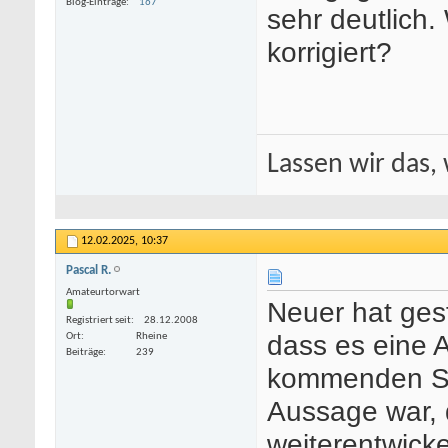
Blog-Einträge
167
sehr deutlich.
korrigiert?
Lassen wir das, 
12.02.2025,
10:37
Pascal R.
Amateurtorwart
Neuer hat ges
Registriert seit
28.12.2008
dass es eine A
Ort
Rheine
Beiträge
239
kommenden Sai
Aussage war, 
weiterentwicke