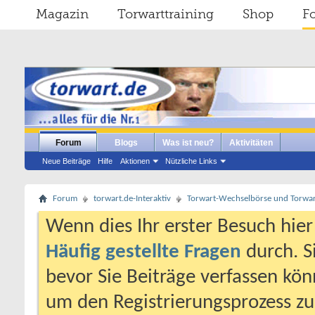
Magazin
Torwarttraining
Shop
F
Forum
Blogs
Was ist neu?
Aktivitäten
Neue Beiträge
Hilfe
Aktionen
Nützliche Links
Forum
torwart.de-Interaktiv
Torwart-Wechselbörse und Torwart
Wenn dies Ihr erster Besuch hier i
Häufig gestellte Fragen
durch. S
bevor Sie Beiträge verfassen könn
um den Registrierungsprozess zu 