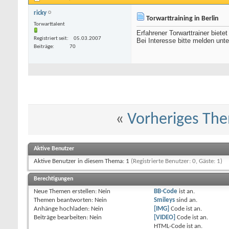
ricky
Torwarttraining in Berlin
Torwarttalent
Erfahrener Torwarttrainer bietet
Registriert seit
05.03.2007
Bei Interesse bitte melden unt
Beiträge
70
«
Vorheriges Th
Aktive Benutzer
Aktive Benutzer in diesem Thema: 1
(Registrierte Benutzer: 0, Gäste: 1)
Berechtigungen
Neue Themen erstellen:
Nein
BB-Code
ist
an
.
Themen beantworten:
Nein
Smileys
sind
an
.
Anhänge hochladen:
Nein
[IMG]
Code ist
an
.
Beiträge bearbeiten:
Nein
[VIDEO]
Code ist
an
.
HTML-Code ist
an
.