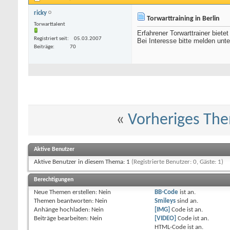
ricky
Torwarttraining in Berlin
Torwarttalent
Erfahrener Torwarttrainer bietet
Registriert seit
05.03.2007
Bei Interesse bitte melden unt
Beiträge
70
«
Vorheriges Th
Aktive Benutzer
Aktive Benutzer in diesem Thema: 1
(Registrierte Benutzer: 0, Gäste: 1)
Berechtigungen
Neue Themen erstellen:
Nein
BB-Code
ist
an
.
Themen beantworten:
Nein
Smileys
sind
an
.
Anhänge hochladen:
Nein
[IMG]
Code ist
an
.
Beiträge bearbeiten:
Nein
[VIDEO]
Code ist
an
.
HTML-Code ist
an
.