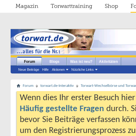
Magazin
Torwarttraining
Shop
F
Forum
Blogs
Was ist neu?
Aktivitäten
Neue Beiträge
Hilfe
Aktionen
Nützliche Links
Forum
torwart.de-Interaktiv
Torwart-Wechselbörse und Torwart
Wenn dies Ihr erster Besuch hier i
Häufig gestellte Fragen
durch. S
bevor Sie Beiträge verfassen könn
um den Registrierungsprozess zu 