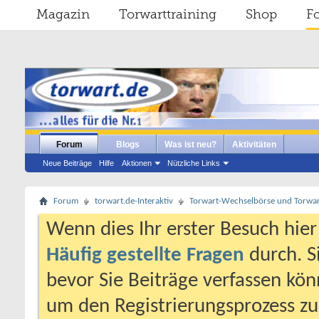
Magazin
Torwarttraining
Shop
F
Forum
Blogs
Was ist neu?
Aktivitäten
Neue Beiträge
Hilfe
Aktionen
Nützliche Links
Forum
torwart.de-Interaktiv
Torwart-Wechselbörse und Torwart
Wenn dies Ihr erster Besuch hier i
Häufig gestellte Fragen
durch. S
bevor Sie Beiträge verfassen könn
um den Registrierungsprozess zu 