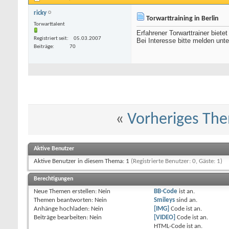
ricky
Torwarttraining in Berlin
Torwarttalent
Erfahrener Torwarttrainer bietet
Registriert seit
05.03.2007
Bei Interesse bitte melden unt
Beiträge
70
«
Vorheriges Th
Aktive Benutzer
Aktive Benutzer in diesem Thema: 1
(Registrierte Benutzer: 0, Gäste: 1)
Berechtigungen
Neue Themen erstellen:
Nein
BB-Code
ist
an
.
Themen beantworten:
Nein
Smileys
sind
an
.
Anhänge hochladen:
Nein
[IMG]
Code ist
an
.
Beiträge bearbeiten:
Nein
[VIDEO]
Code ist
an
.
HTML-Code ist
an
.